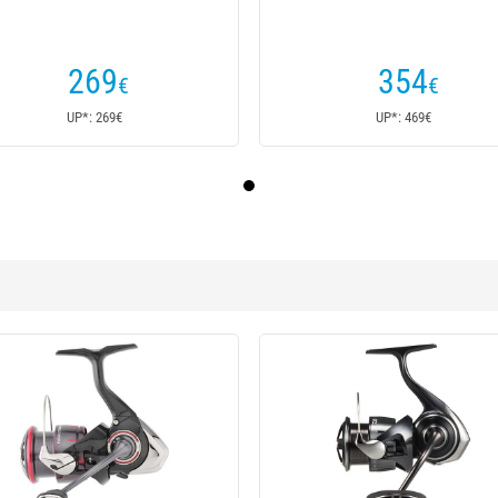
269
354
€
€
UP*: 269€
UP*: 469€