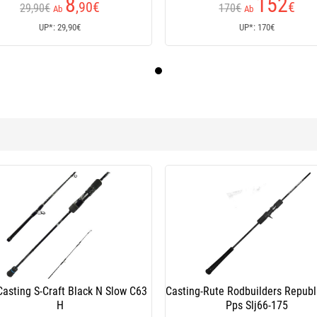
8
152
,90
€
€
29,90€
170€
Ab
Ab
UP*: 29,90€
UP*: 170€
Casting S-Craft Black N Slow C63
Casting-Rute Rodbuilders Republ
H
Pps Slj66-175