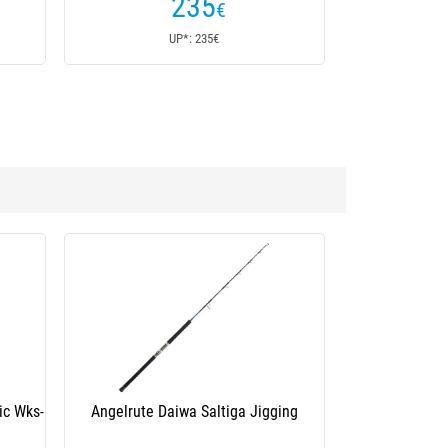
235
€
UP*: 235€
ic Wks-
Angelrute Daiwa Saltiga Jigging