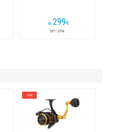
299
€
Ab
UP*: 379€
-10€