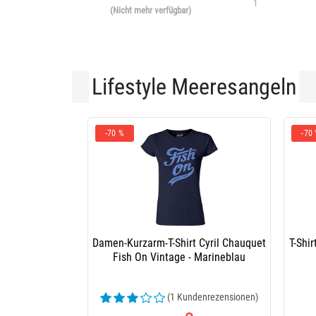
1
(Nicht mehr verfügbar)
Lifestyle Meeresangeln
-70 %
-70
Damen-Kurzarm-T-Shirt Cyril Chauquet
T-Shi
Fish On Vintage - Marineblau
(1 Kundenrezensionen)