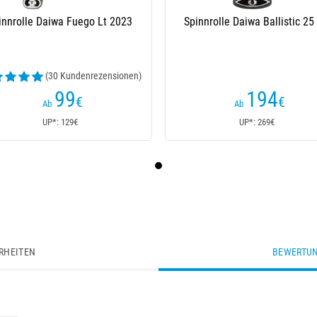
innrolle Daiwa Fuego Lt 2023
Spinnrolle Daiwa Ballistic 25
(30 Kundenrezensionen)
99
194
€
€
Ab
Ab
UP*: 129€
UP*: 269€
RHEITEN
BEWERTUN