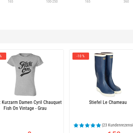
165
100-250
165
360
 %
-10 %
rt Kurzarm Damen Cyril Chauquet
Stiefel Le Chameau
Fish On Vintage - Grau
(23 Kundenrezensi