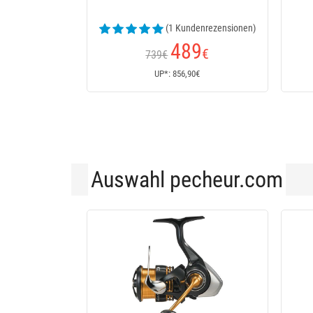
(1 Kundenrezensionen)
489
€
739€
UP*: 856,90€
Auswahl pecheur.com