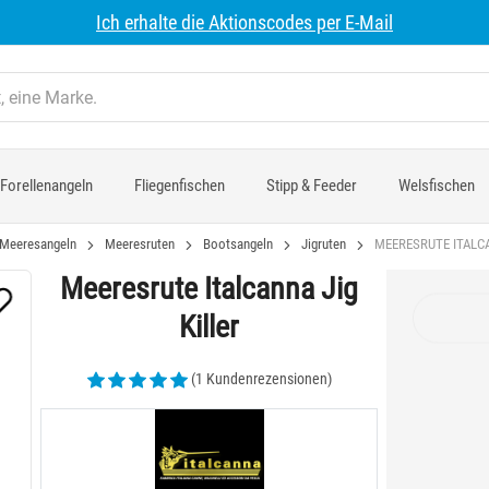
Ich erhalte die Aktionscodes per E-Mail
Forellenangeln
Fliegenfischen
Stipp & Feeder
Welsfischen
Meeresangeln
Meeresruten
Bootsangeln
Jigruten
MEERESRUTE ITALCA
Meeresrute Italcanna Jig
Killer
(1 Kundenrezensionen)