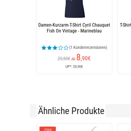
Damen-Kurzarm-T-Shirt Cyril Chauquet
T-Shi
Fish On Vintage - Marineblau
(1 Kundenrezensionen)
8
,90
€
29,90€
Ab
UP*: 29,90€
Ähnliche Produkte
-250€