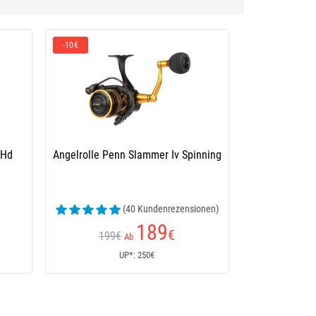
-10€
 Hd
Angelrolle Penn Slammer Iv Spinning
(40 Kundenrezensionen)
189
€
199€
Ab
UP*: 250€