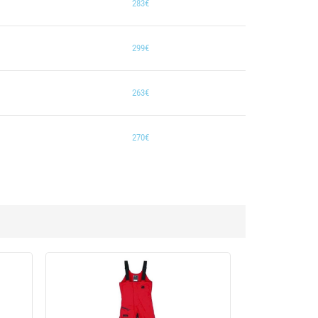
283€
299€
263€
270€