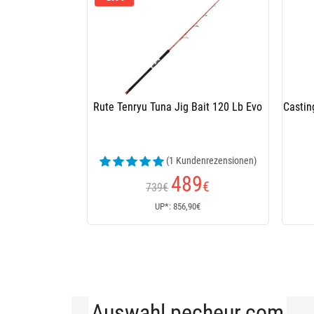
Rute Tenryu Tuna Jig Bait 120 Lb Evo
Castin
(1 Kundenrezensionen)
489
€
739€
UP*: 856,90€
Auswahl pecheur.com