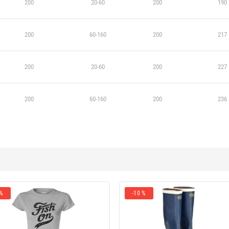
200
20-60
200
190
200
60-160
200
217
200
20-60
200
227
200
60-160
200
236
 %
-10 %