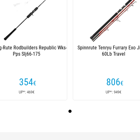
g-Rute Rodbuilders Republic Wks-
Spinnrute Tenryu Furrary Exo J
Pps Slj66-175
60Lb Travel
354
806
€
€
UP*: 469€
UP*: 949€