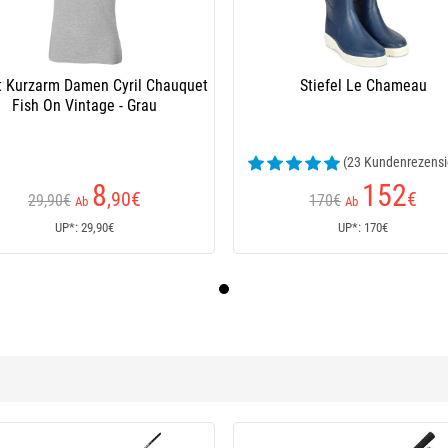
rt Kurzarm Damen Cyril Chauquet
Stiefel Le Chameau
Fish On Vintage - Grau
(23 Kundenrezensi
8
152
,90
€
€
29,90€
170€
Ab
Ab
UP*: 29,90€
UP*: 170€