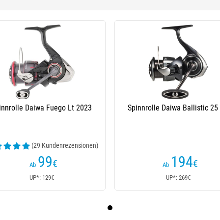
innrolle Daiwa Fuego Lt 2023
Spinnrolle Daiwa Ballistic 25
(29 Kundenrezensionen)
99
194
€
€
Ab
Ab
UP*: 129€
UP*: 269€