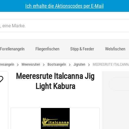
Ich erhalte die Aktionscodes per E-Mail
Forellenangeln
Fliegenfischen
Stipp & Feeder
Welsfischen
resangeln
Meeresruten
Bootsangeln
Jigruten
MEERESRUTE ITALCANNA
Meeresrute Italcanna Jig
Light Kabura