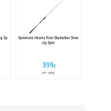
ig Sp
Spinnrute Hearty Rise Skywalker Slow
Jig Spin
399
€
UP*: 409€