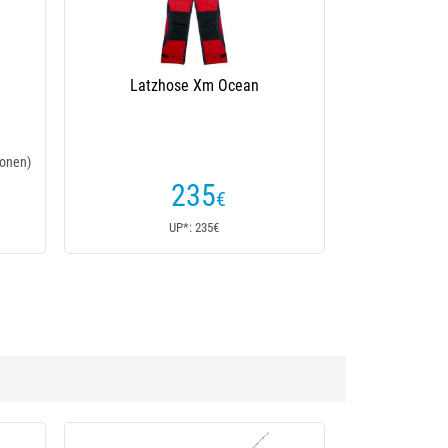
Latzhose Xm Ocean
onen)
235
€
UP*: 235€