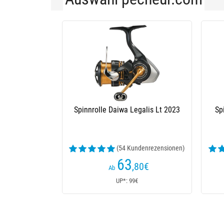
Spinnrolle Daiwa Legalis Lt 2023
Sp
(54 Kundenrezensionen)
63
,80
€
Ab
UP*: 99€