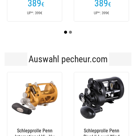
389
389
€
€
UP*: 399€
UP*: 399€
Auswahl pecheur.com
Schlepprolle Penn
Schlepprolle Penn
Ang