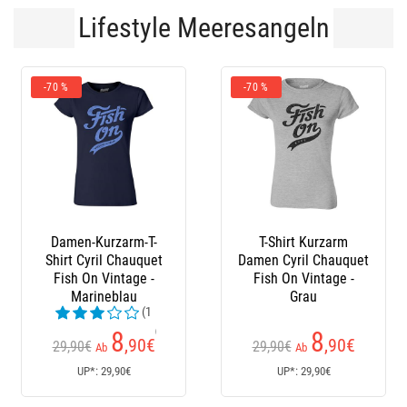
Lifestyle Meeresangeln
70 %
-70 %
-10 %
Damen-Kurzarm-T-
T-Shirt Kurzarm
Stie
Shirt Cyril Chauquet
Damen Cyril Chauquet
Fish On Vintage -
Fish On Vintage -
Marineblau
Grau
(1
Kundenrezensionen)
Kund
8
8
,90
€
,90
€
29,90€
29,90€
17
Ab
Ab
UP*: 29,90€
UP*: 29,90€