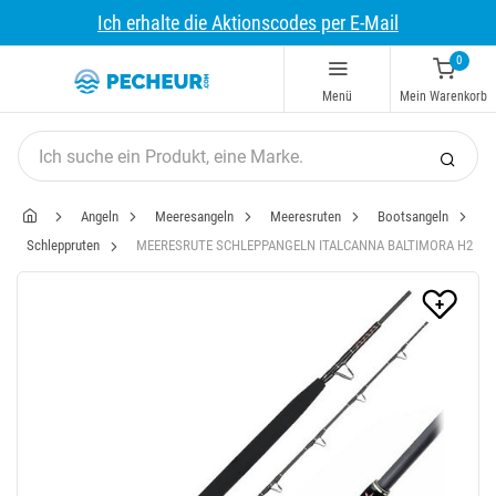
Ich erhalte die Aktionscodes per E-Mail
0
Menü
Mein Warenkorb
Angeln
Meeresangeln
Meeresruten
Bootsangeln
Schleppruten
MEERESRUTE SCHLEPPANGELN ITALCANNA BALTIMORA H2