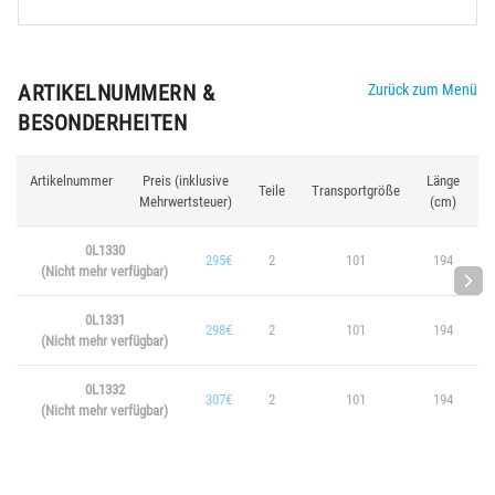
ARTIKELNUMMERN &
Zurück zum Menü
BESONDERHEITEN
Artikelnummer
Preis (inklusive
Länge
Teile
Transportgröße
R
Mehrwertsteuer)
(cm)
0L1330
295€
2
101
194
(Nicht mehr verfügbar)
0L1331
298€
2
101
194
(Nicht mehr verfügbar)
0L1332
307€
2
101
194
(Nicht mehr verfügbar)