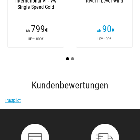
International Vi - Vw
Rival Ii Level Wind
Single Speed Gold
Spee
799
90
€
€
Ab
Ab
UP*: 800€
UP*: 90€
Kundenbewertungen
Trustpilot