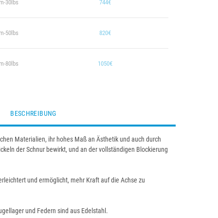
m-30lbs
744€
m-50lbs
820€
m-80lbs
1050€
BESCHREIBUNG
tischen Materialien, ihr hohes Maß an Ästhetik und auch durch
keln der Schnur bewirkt, und an der vollständigen Blockierung
erleichtert und ermöglicht, mehr Kraft auf die Achse zu
ugellager und Federn sind aus Edelstahl.