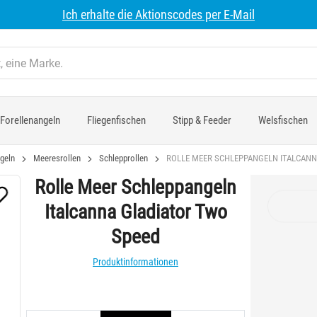
Ich erhalte die Aktionscodes per E-Mail
Forellenangeln
Fliegenfischen
Stipp & Feeder
Welsfischen
geln
Meeresrollen
Schlepprollen
ROLLE MEER SCHLEPPANGELN ITALCANN
Rolle Meer Schleppangeln
Italcanna Gladiator Two
Speed
Produktinformationen