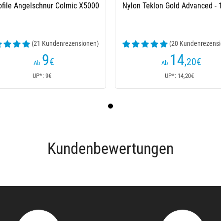
file Angelschnur Colmic X5000
Nylon Teklon Gold Advanced -
(21 Kundenrezensionen)
(20 Kundenrezensi
9
14
€
,20
€
Ab
Ab
UP*: 9€
UP*: 14,20€
Kundenbewertungen