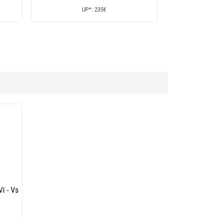
UP*: 235€
Vi - Vs