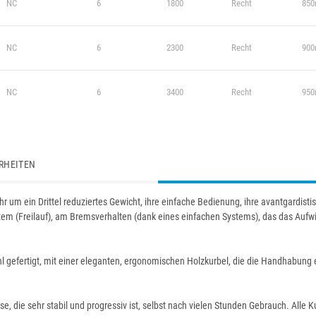
NC
6
1800
Recht
850
NC
6
2300
Recht
900
NC
6
3400
Recht
950
RHEITEN
ihr um ein Drittel reduziertes Gewicht, ihre einfache Bedienung, ihre avantgardis
em (Freilauf), am Bremsverhalten (dank eines einfachen Systems), das das Aufwic
ahl gefertigt, mit einer eleganten, ergonomischen Holzkurbel, die die Handhabung 
 die sehr stabil und progressiv ist, selbst nach vielen Stunden Gebrauch. Alle K