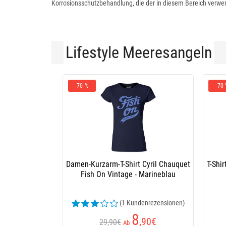
Korrosionsschutzbehandlung, die der in diesem Bereich verwen
Lifestyle Meeresangeln
-70 %
-70
Damen-Kurzarm-T-Shirt Cyril Chauquet
T-Shi
Fish On Vintage - Marineblau
(1 Kundenrezensionen)
8
,90
€
29,90€
Ab