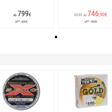
799
746
€
,90
€
899€
Ab
Ab
UP*: 800€
UP*: 900€