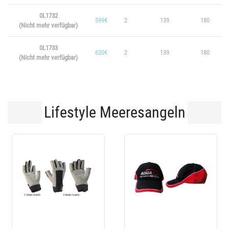
0L1732
599€
2
139
180
(Nicht mehr verfügbar)
0L1733
620€
2
139
180
(Nicht mehr verfügbar)
Lifestyle Meeresangeln
-10 %