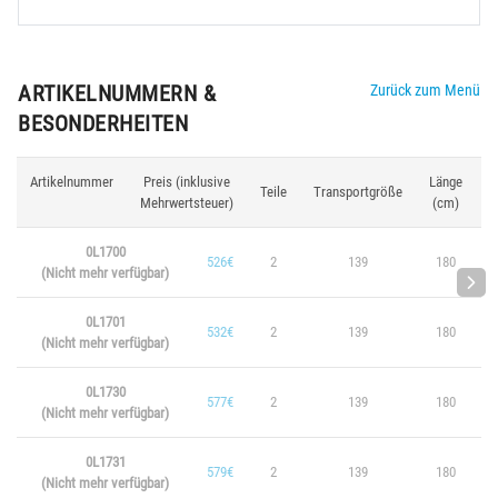
ARTIKELNUMMERN &
Zurück zum Menü
BESONDERHEITEN
Artikelnummer
Preis (inklusive
Länge
G
Teile
Transportgröße
Mehrwertsteuer)
(cm)
0L1700
526€
2
139
180
(Nicht mehr verfügbar)
0L1701
532€
2
139
180
(Nicht mehr verfügbar)
0L1730
577€
2
139
180
(Nicht mehr verfügbar)
0L1731
579€
2
139
180
(Nicht mehr verfügbar)