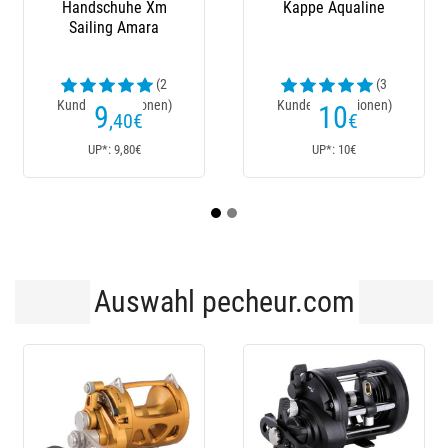
ndschuhe Xm
Kappe Aqualine
Stiefel 
ailing Amara
(2
(3
denrezensionen)
Kundenrezensionen)
Kundenre
9
10
,40
€
€
170€
Ab
UP*: 9,80€
UP*: 10€
UP*:
Auswahl pecheur.com