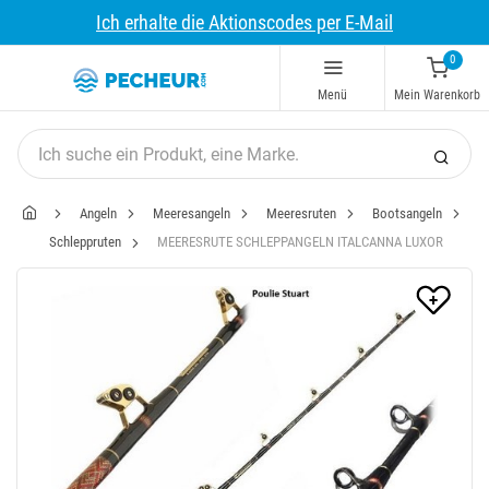
Ich erhalte die Aktionscodes per E-Mail
0
Menü
Mein Warenkorb
Angeln
Meeresangeln
Meeresruten
Bootsangeln
Schleppruten
MEERESRUTE SCHLEPPANGELN ITALCANNA LUXOR