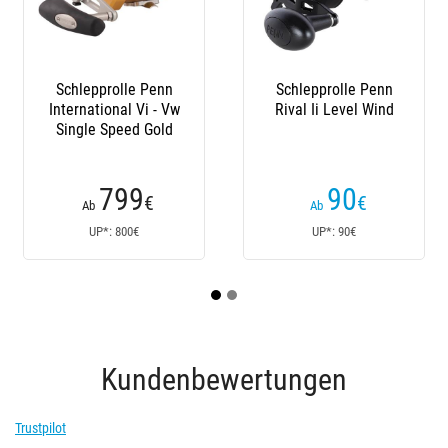
lepprolle Penn
Schlepprolle Penn
Angelro
national Vi - Vw
Rival Ii Level Wind
Shi
gle Speed Gold
Speedmas
799
90
€
€
Ab
Ab
Ab
UP*: 800€
UP*: 90€
UP*:
Kundenbewertungen
Trustpilot