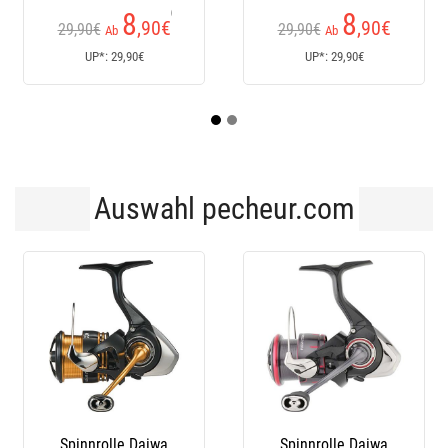
Kundenrezensionen)
Kund
8
8
,90
€
,90
€
29,90€
29,90€
17
Ab
Ab
UP*: 29,90€
UP*: 29,90€
Auswahl pecheur.com
Spinnrolle Daiwa
Spinnrolle Daiwa
Spi