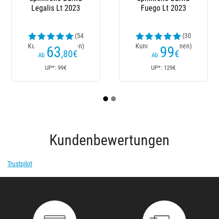
Legalis Lt 2023
Fuego Lt 2023
Ba
(54
(30
Kundenrezensionen)
Kundenrezensionen)
63
99
,80
€
€
Ab
Ab
UP*: 99€
UP*: 129€
Kundenbewertungen
Trustpilot