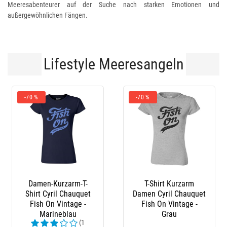
Meeresabenteurer auf der Suche nach starken Emotionen und
außergewöhnlichen Fängen.
Lifestyle Meeresangeln
70 %
-70 %
-10 %
Damen-Kurzarm-T-
T-Shirt Kurzarm
Stie
Shirt Cyril Chauquet
Damen Cyril Chauquet
Fish On Vintage -
Fish On Vintage -
Marineblau
Grau
(1