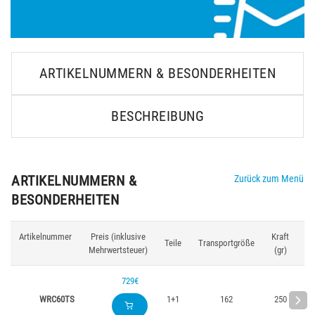
ARTIKELNUMMERN & BESONDERHEITEN
BESCHREIBUNG
ARTIKELNUMMERN &
Zurück zum Menü
BESONDERHEITEN
Artikelnummer
Preis (inklusive
Kraft
Br
Teile
Transportgröße
Mehrwertsteuer)
(gr)
729€
WRC60TS
1+1
162
250