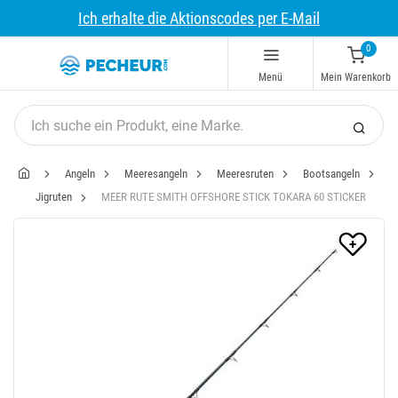
Ich erhalte die Aktionscodes per E-Mail
0
Menü
Mein Warenkorb
Angeln
Meeresangeln
Meeresruten
Bootsangeln
Jigruten
MEER RUTE SMITH OFFSHORE STICK TOKARA 60 STICKER