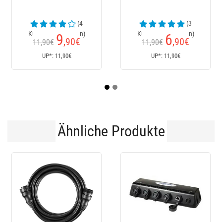
(3
(24
Kundenrezensionen)
Kundenrezensionen)
6
152
,90
€
€
11,90€
170€
Ab
UP*: 11,90€
UP*: 170€
Ähnliche Produkte