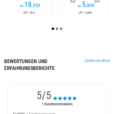
enrezensionen)
Kundenrezensionen)
Kundenrez
5
7
,80
€
,90
€
18,90€
Ab
Ab
Ab
UP*: 5,80€
UP*: N/A
UP*: 
BEWERTUNGEN UND
Zurück zum Menü
ERFAHRUNGSBERICHTE
5/5
1 Kundenrezensionen
Exzellent
(1 Kundenrezensionen)