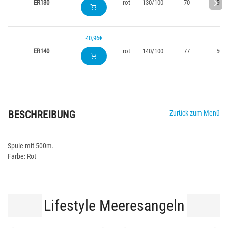
ER130
rot
130/100
70
500
40,96€
ER140
rot
140/100
77
500
BESCHREIBUNG
Zurück zum Menü
Spule mit 500m.
Farbe: Rot
Lifestyle Meeresangeln