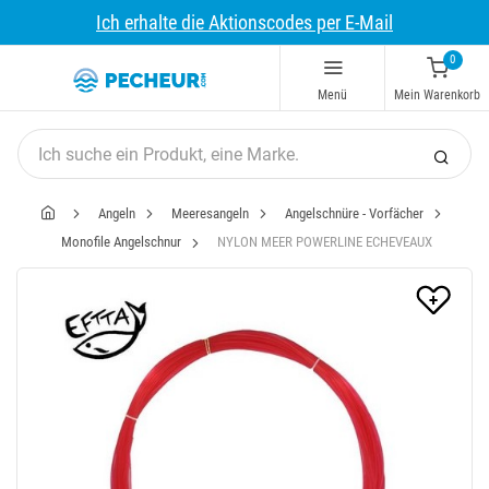
Ich erhalte die Aktionscodes per E-Mail
0
Menü
Mein Warenkorb
Angeln
Meeresangeln
Angelschnüre - Vorfächer
Monofile Angelschnur
NYLON MEER POWERLINE ECHEVEAUX