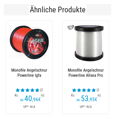
Ähnliche Produkte
ile Angelschnur
Monofile Angelschnur
Nylon As
line Allsea Pro
Powerline Igfa
10
(2
enrezensionen)
Kundenrez
53
37
5
,95
€
,96
€
b
Ab
Ab
UP*: N/A
UP*: N/A
UP*: 