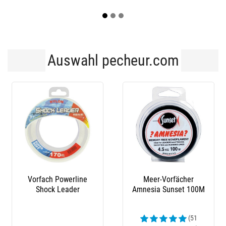
Auswahl pecheur.com
-1€
er-Vorfächer
Vorfachschnur Daiwa
Vorfach
ia Sunset 100M
5 X 15M - 5Er Pack
Tapered 
Compe
(51
(25