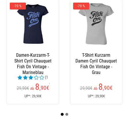
Shirt Kurzarm
Weste Ohne Ärmel
Herren S
 Cyril Chauquet
Herren Powerline Jig
Powerline 
h On Vintage -
Power - Noir
No
Grau
8
60
6
,90
€
,95
€
90€
Ab
Ab
Ab
UP*: 29,90€
UP*: N/A
UP*: