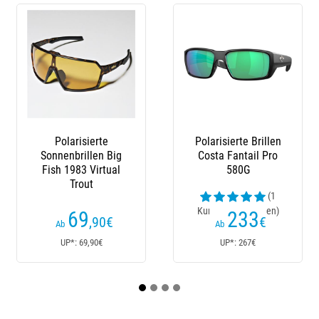
Polarisierte
Polarisierte Brillen
Pol
Sonnenbrillen Big
Costa Fantail Pro
Co
Fish 1983 Virtual
580G
Trout
(1
Kundenrezensionen)
69
233
,90
€
€
Ab
Ab
UP*: 69,90€
UP*: 267€