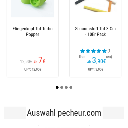
Schaumstoff Tof 3 Cm
Schaum Tof Popper -
S
- 10Er Pack
20Mm - 4Er Pack
(1
Kundenrezensionen)
3
3
,90
€
,80
€
Ab
Ab
UP*: 3,90€
UP*: 3,80€
Auswahl pecheur.com