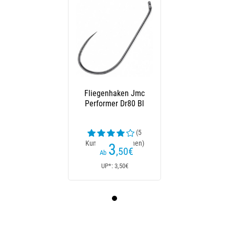
Fliegenhaken Jmc
Performer Dr80 Bl
(5
Kundenrezensionen)
3
,50
€
Ab
UP*: 3,50€