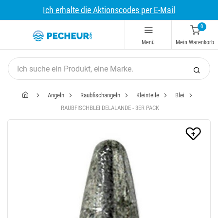
Ich erhalte die Aktionscodes per E-Mail
0
Menü
Mein Warenkorb
Angeln
Raubfischangeln
Kleinteile
Blei
RAUBFISCHBLEI DELALANDE - 3ER PACK