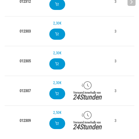
012312
3
12
2,30€
012303
3
3
2,30€
012305
3
5
2,30€
012307
3
7
Versand innerhalb von
24Stunden
2,50€
012309
3
9
Versand innerhalb von
24Stunden