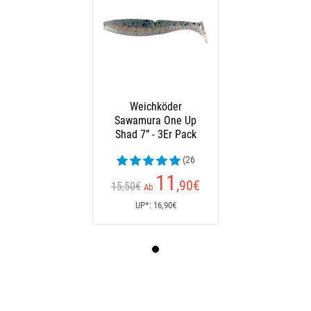
Weichköder
Sawamura One Up
Shad 7” - 3Er Pack
(26
Kundenrezensionen)
11
,90
€
15,50€
Ab
UP*: 16,90€