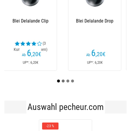
Raubfischblei
Blei Drop Shot
Delalande - 3Er Pack
Delalande
(11
(1
Kundenrezensionen)
Kundenrezensionen)
5
6
,40
€
,50
€
Ab
Ab
UP*: 5,40€
UP*: 6,50€
Auswahl pecheur.com
-23 %