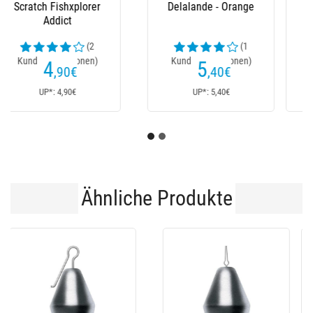
Herren-T-Shirt
Delalande
Delalande Flexair -
Schwarz/Orange
(1
Kundenrezensionen)
88
88
,30
€
,30
€
Ab
Ab
UP*: 88,30€
UP*: 88,30€
Ähnliche Produkte