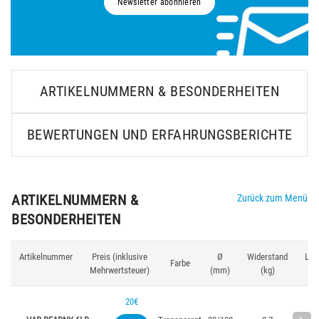
Newsletter abonnieren
ARTIKELNUMMERN & BESONDERHEITEN
BEWERTUNGEN UND ERFAHRUNGSBERICHTE
ARTIKELNUMMERN &
Zurück zum Menü
BESONDERHEITEN
Artikelnummer
Preis (inklusive
Ø
Widerstand
Län
Farbe
Mehrwertsteuer)
(mm)
(kg)
(m
20€