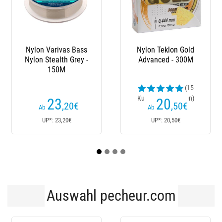
Teklon Gold
Monofile Angelschnur
Nylon - 100
ced - 300M
Asso Ultra
Trident Vx 
1000
(15
(10
rezensionen)
Kundenrezensionen)
Kundenrezen
20
30
32
,50
€
€
Ab
Ab
: 20,50€
UP*: 34€
UP*: 32,
Auswahl pecheur.com