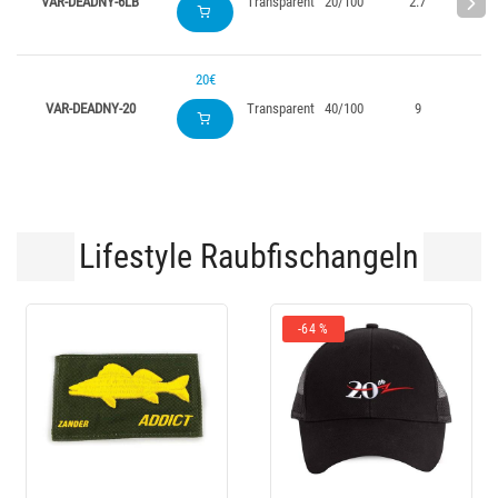
VAR-DEADNY-6LB
Transparent
20/100
2.7
15
20€
VAR-DEADNY-20
Transparent
40/100
9
15
Lifestyle Raubfischangeln
-10 %