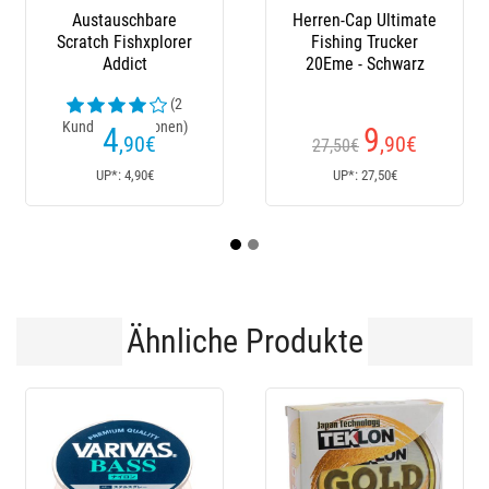
Cap Ultimate
Stiefel Le Chameau
Latzhose X
ng Trucker
 - Schwarz
(23
Kundenrezensionen)
9
152
23
,90
€
€
0€
170€
Ab
: 27,50€
UP*: 170€
UP*: 23
Ähnliche Produkte