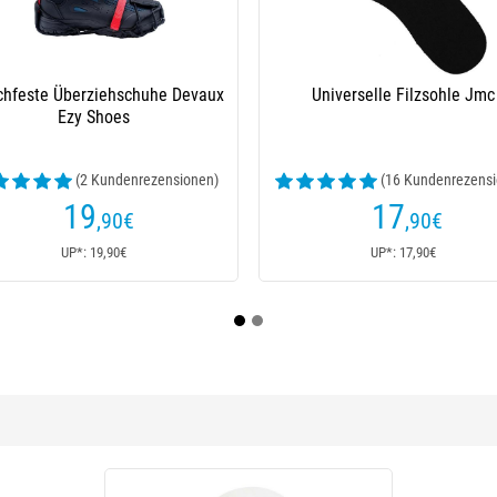
erselle Filzsohle Jmc
Neoprenkleber Ragot Aquasure
(16 Kundenrezensionen)
(8 Kundenrezensionen)
17
15
,90
€
,90
€
UP*: 17,90€
UP*: 15,90€