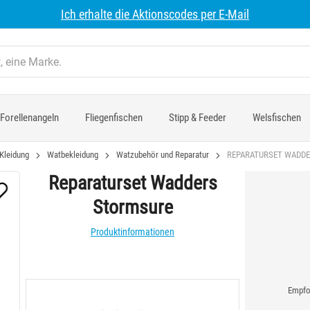
Ich erhalte die Aktionscodes per E-Mail
Forellenangeln
Fliegenfischen
Stipp & Feeder
Welsfischen
Kleidung
Watbekleidung
Watzubehör und Reparatur
REPARATURSET WADD
Reparaturset Wadders
Stormsure
Produktinformationen
Empfoh