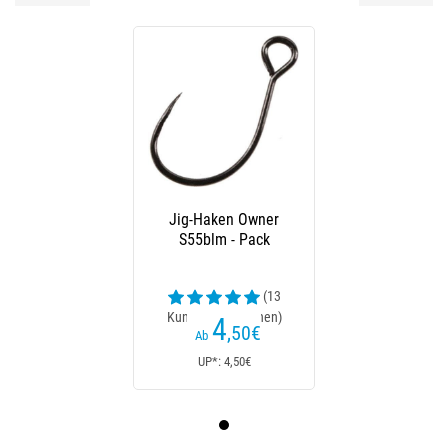
Jig-Haken Owner
S55blm - Pack
(13
Kundenrezensionen)
4
,50
€
Ab
UP*: 4,50€