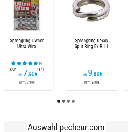
Splitringe Vmc 3562
Gebrochene Ringe
Heavy Duty Bent Split
Decoy Split Ring Mat
Ring
Black
(7
Kundenrezensionen)
3
7
,50
€
,60
€
Ab
Ab
UP*: 4€
UP*: 7,60€
Auswahl pecheur.com