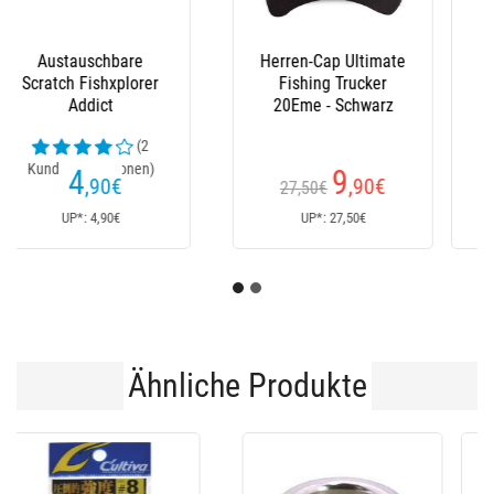
Stiefel Le Chameau
Latzhose Xm Ocean
(23
Kundenrezensionen)
152
235
€
€
170€
Ab
UP*: 170€
UP*: 235€
Ähnliche Produkte