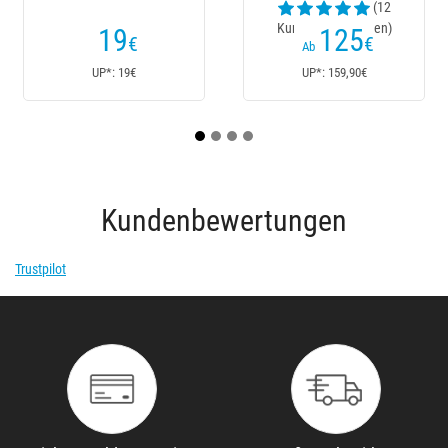
(12
Kundenrezensionen)
19
125
€
€
Ab
UP*: 19€
UP*: 159,90€
Kundenbewertungen
Trustpilot