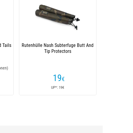
enschutz Korda Compac Elasticated
Tip & Butt Protector Dark Kamo
(1 Kundenrezensionen)
20
€
UP*: 20€