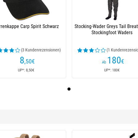
renkappe Carp Spirit Schwarz
Stocking-Wader Greys Tail Brea
Stockingfoot Waders
(3 Kundenrezensionen)
(1 Kundenrezensi
8
180
,50
€
€
Ab
UP*: 8,50€
UP*: 180€