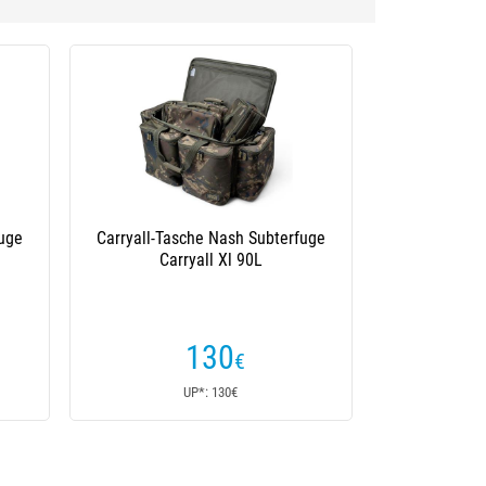
fuge
Carryall-Tasche Nash Subterfuge
Carryall Xl 90L
130
€
UP*: 130€