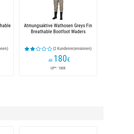
thable
Atmungsaktive Wathosen Greys Fin
Breathable Bootfoot Waders
onen)
(2 Kundenrezensionen)
180
€
Ab
UP*: 180€