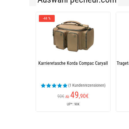
-44 %
Karrieretasche Korda Compac Caryall
Traget
(1 Kundenrezensionen)
49
,90
€
90€
Ab
UP*: 90€