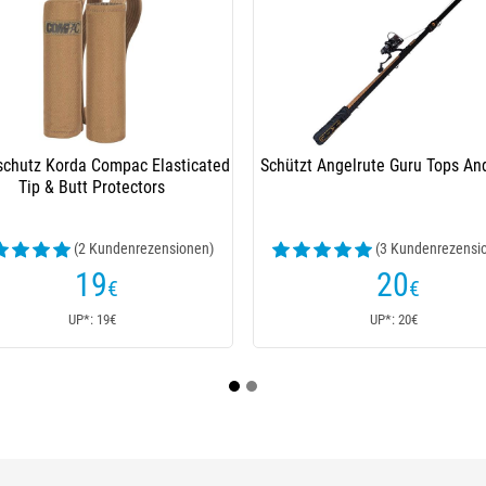
sh Scope Ops Tip
Rutenschutz Nash Subterfuge Butt And
Rut
p Connector
Tip Connector
3
20
€
€
23€
UP*: 20€