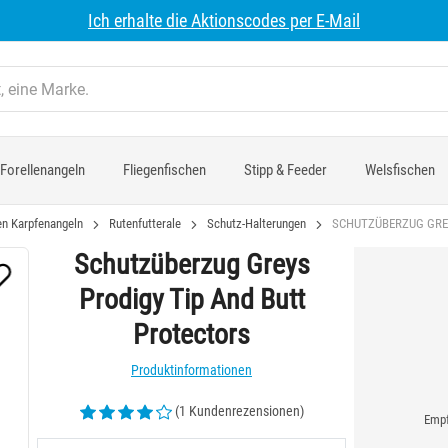
Ich erhalte die Aktionscodes per E-Mail
Forellenangeln
Fliegenfischen
Stipp & Feeder
Welsfischen
n Karpfenangeln
Rutenfutterale
Schutz-Halterungen
SCHUTZÜBERZUG GRE
Schutzüberzug Greys
Prodigy Tip And Butt
Protectors
Produktinformationen
(1 Kundenrezensionen)
Empf