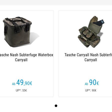
asche Nash Subterfuge Waterbox
Tasche Carryall Nash Subter
Carryall
Carryall
49
90
,90
€
€
Ab
Ab
UP*: 55€
UP*: 90€