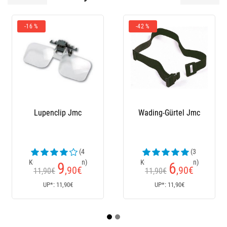
-16 %
-42 %
-1
Lupenclip Jmc
Wading-Gürtel Jmc
S
(4
(3
Kundenrezensionen)
Kundenrezensionen)
9
6
,90
€
,90
€
11,90€
11,90€
UP*: 11,90€
UP*: 11,90€