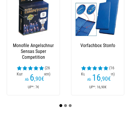
Vorfachbox Stonfo
Silikonhülse Preston
Mono
Innovations
S
Cla
(16
(1
Kundenrezensionen)
Kundenrezensionen)
Kun
16
8
,90
€
,50
€
Ab
UP*: 16,90€
UP*: 8,50€