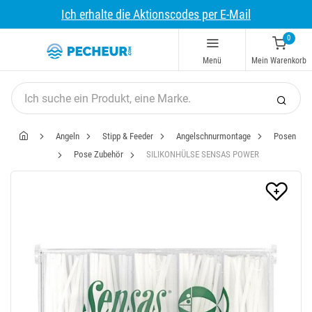
Ich erhalte die Aktionscodes per E-Mail
0
Menü
Mein Warenkorb
Angeln
Stipp & Feeder
Angelschnurmontage
Posen
Pose Zubehör
SILIKONHÜLSE SENSAS POWER