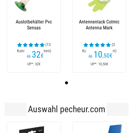
Auslotbehälter Pvc
Antennenlack Colmic
Sensas
Antenna Mark
(13
(3
Kundenrezensionen)
Kundenrezensionen)
32
10
€
,50
€
Ab
Ab
UP*: 32€
UP*: 10,50€
Auswahl pecheur.com