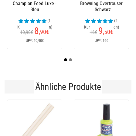
Browning Overtrouser
Sensas Hoody -
Clu
- Schwarz
Schwarz
(2
(1
Kundenrezensionen)
Kundenrezensionen)
Kun
9
50
,50
€
€
16€
UP*: 16€
UP*: 50€
Ähnliche Produkte