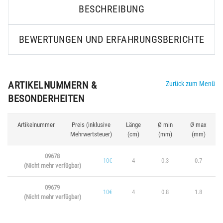
BESCHREIBUNG
BEWERTUNGEN UND ERFAHRUNGSBERICHTE
ARTIKELNUMMERN &
Zurück zum Menü
BESONDERHEITEN
Artikelnummer
Preis (inklusive
Länge
Ø min
Ø max
Mehrwertsteuer)
(cm)
(mm)
(mm)
09678
10€
4
0.3
0.7
(Nicht mehr verfügbar)
09679
10€
4
0.8
1.8
(Nicht mehr verfügbar)