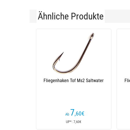
Ähnliche Produkte
Fliegenhaken Tof Ms2 Saltwater
Fliegenhaken
7
,60
€
Ab
A
UP*: 7,60€
U