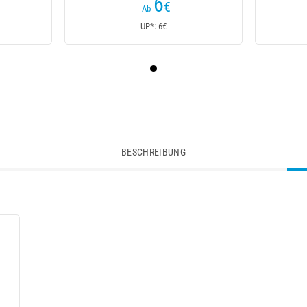
6
€
Ab
UP*: 6€
BESCHREIBUNG