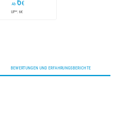
6
€
Ab
UP*: 6€
BEWERTUNGEN UND ERFAHRUNGSBERICHTE