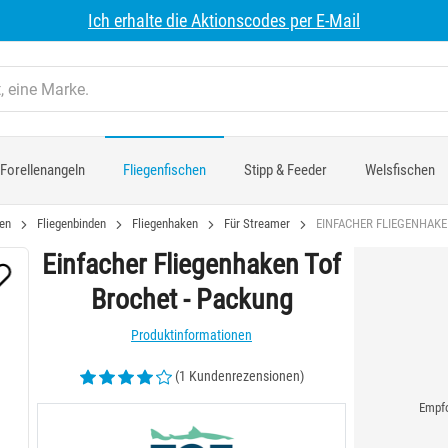
Ich erhalte die Aktionscodes per E-Mail
Forellenangeln
Fliegenfischen
Stipp & Feeder
Welsfischen
hen
Fliegenbinden
Fliegenhaken
Für Streamer
EINFACHER FLIEGENHAKE
Einfacher Fliegenhaken Tof
Brochet - Packung
Produktinformationen
(1 Kundenrezensionen)
Empfo