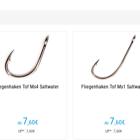
 Tof Ms4 Saltwater
Fliegenhaken Tof Ms1 Saltwater
7
7
,60
€
,60
€
b
Ab
P*: 7,60€
UP*: 7,60€