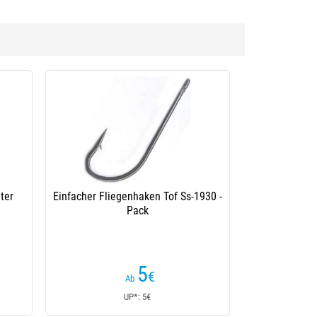
Einfacher Fliegenhaken Tof Ss-1930 -
Einfacher Fliegenhake
Pack
Packu
5
4
€
,
Ab
Ab
UP*: 5€
UP*: 4,