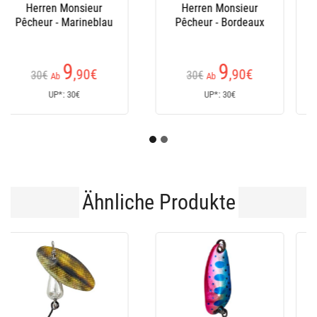
(23
Kundenrezensionen)
152
235
€
€
170€
Ab
UP*: 170€
UP*: 235€
Ähnliche Produkte