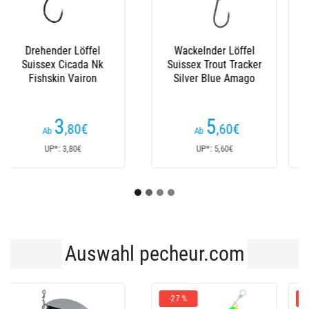
Drehender Löffel
Drehender Löffel
Suissex Divine Nk Uv
Suissex Cicada Nk
Mat Rainbow Trout
Fishskin Fario Trout
(1
Kundenrezensionen)
3
3
,80
€
,80
€
Ab
Ab
UP*: 3,80€
UP*: 3,80€
Auswahl pecheur.com
-13 %