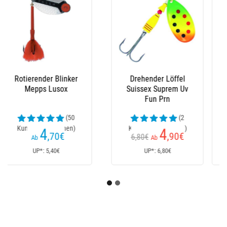
Spinner Suissex Ultra
Monofile Angelschnur
Suissex Pan Diamante
Kx-7
(1
(12
Kundenrezensionen)
Kundenrezensionen)
3
14
,90
€
,80
€
4,50€
Ab
Ab
UP*: 4,50€
UP*: 14,80€