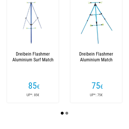
Dreibein Flashmer
Dreibein Flashmer
Aluminium Surf Match
Aluminium Match
V
85
75
€
€
UP*: 85€
UP*: 75€