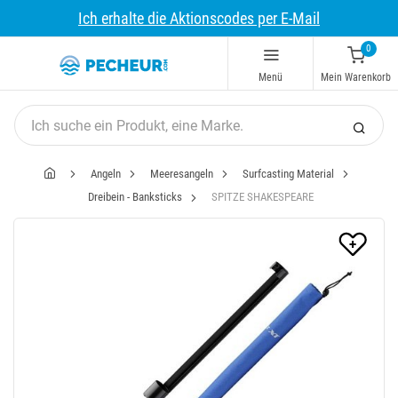
Ich erhalte die Aktionscodes per E-Mail
0
Menü
Mein Warenkorb
Angeln
Meeresangeln
Surfcasting Material
Dreibein - Banksticks
SPITZE SHAKESPEARE