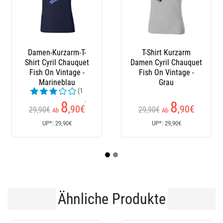
Damen-Kurzarm-T-
T-Shirt Kurzarm
Shirt Cyril Chauquet
Damen Cyril Chauquet
S
Fish On Vintage -
Fish On Vintage -
N
Marineblau
Grau
(1
Kundenrezensionen)
8
8
,90
€
,90
€
29,90€
29,90€
Ab
Ab
UP*: 29,90€
UP*: 29,90€
Ähnliche Produkte