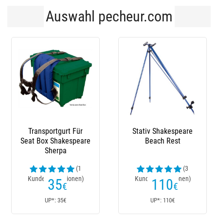
Auswahl pecheur.com
Transportgurt Für
Stativ Shakespeare
Seat Box Shakespeare
Beach Rest
S
Sherpa
(1
(3
Kundenrezensionen)
Kundenrezensionen)
35
110
€
€
UP*: 35€
UP*: 110€