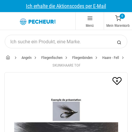
Ich erhalte die Aktionscodes per E-Mail
0
Menü
Mein Warenkorb
Angeln
Fliegenfischen
Fliegenbinden
Haare - Fell
SKUNKHAARE TOF