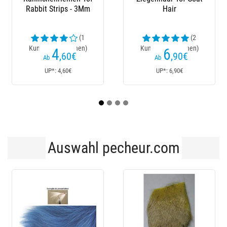
Rabbit Strips - 3Mm
Hair
(1
(2
Kundenrezensionen)
Kundenrezensionen)
Ku
4
6
,60
€
,90
€
Ab
Ab
UP*: 4,60€
UP*: 6,90€
Auswahl pecheur.com