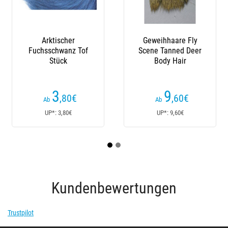
Arktischer
Geweihhaare Fly
Fuchsschwanz Tof
Scene Tanned Deer
Stück
Body Hair
3
9
,80
€
,60
€
Ab
Ab
UP*: 3,80€
UP*: 9,60€
Kundenbewertungen
Trustpilot