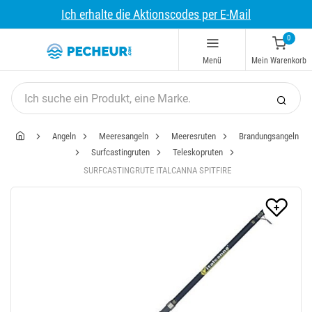
Ich erhalte die Aktionscodes per E-Mail
0
Menü
Mein Warenkorb
Angeln
Meeresangeln
Meeresruten
Brandungsangeln
Surfcastingruten
Teleskopruten
SURFCASTINGRUTE ITALCANNA SPITFIRE