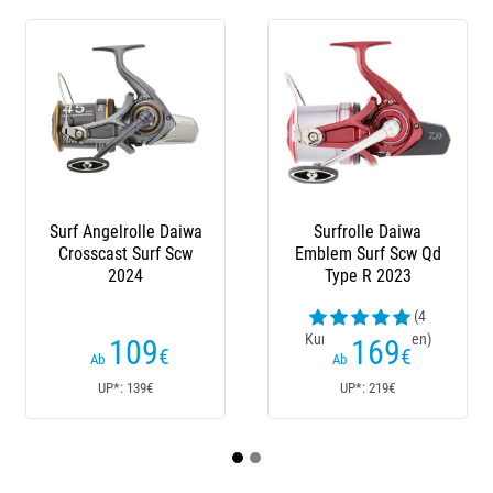
Surf Angelrolle Daiwa
Surfrolle Daiwa
Crosscast Surf Scw
Emblem Surf Scw Qd
2024
Type R 2023
(4
Kundenrezensionen)
109
169
€
€
Ab
Ab
UP*: 139€
UP*: 219€