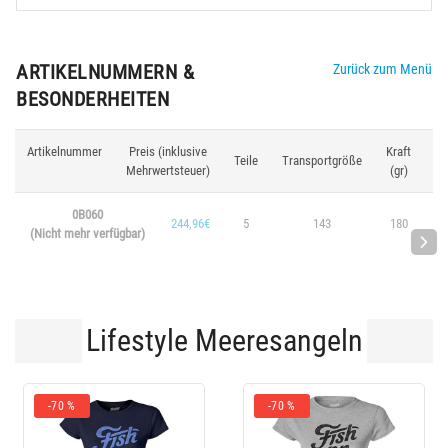
ARTIKELNUMMERN &
Zurück zum Menü
BESONDERHEITEN
Artikelnummer
Preis (inklusive
Kraft
Lä
Teile
Transportgröße
Mehrwertsteuer)
(gr)
(
0B060
244,96€
5
143
180
4
(Nicht mehr verfügbar)
Lifestyle Meeresangeln
-70 %
-70 %