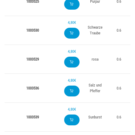
1003525
Purpur
0.6
4,80€
Schwarze
1003530
0.6
Traube
4,80€
1003529
rosa
0.6
4,80€
Salz und
1003536
0.6
Pfeffer
4,80€
1003539
Sunburst
0.6