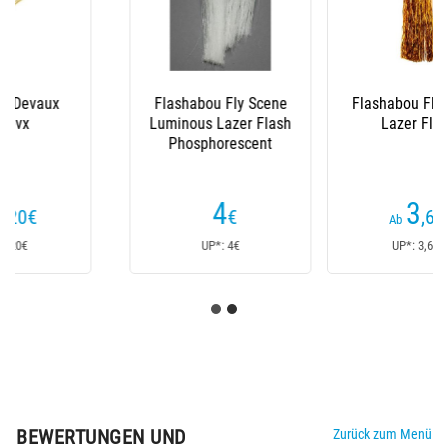
Flashabou Fly Scene
Flashabou Tof
Lazer Flash
Holographic
(2
Kundenrezensionen)
3
5
,60
€
,60
€
Ab
Ab
UP*: 3,60€
UP*: 5,60€
BEWERTUNGEN UND
Zurück zum Menü