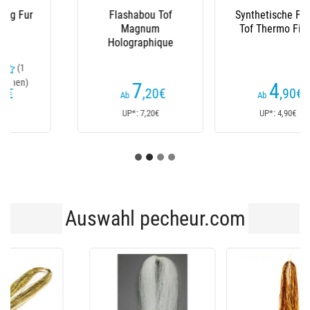
Synthetische Faser
Flashabou Tof Perle
Tof Thermo Fibre
4
5
,90
€
,60
€
Ab
Ab
UP*: 4,90€
UP*: 5,60€
Auswahl pecheur.com