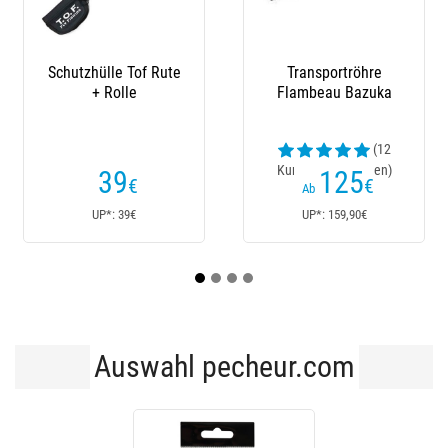
Transportröhre
Rutenetui Sempe
Flambeau Bazuka
(12
(13
Kundenrezensionen)
Kundenrezensionen)
125
40
€
€
Ab
Ab
UP*: 159,90€
UP*: 40€
Auswahl pecheur.com