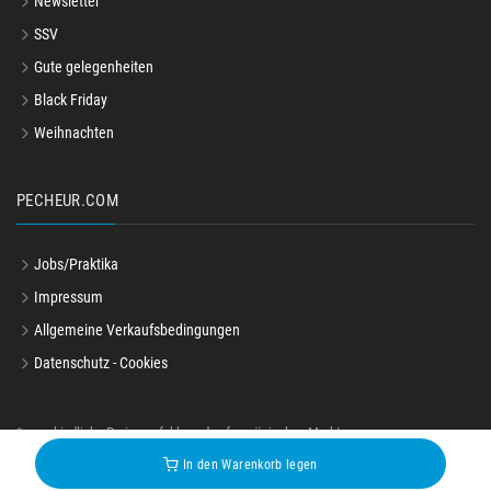
Newsletter
SSV
Gute gelegenheiten
Black Friday
Weihnachten
PECHEUR.COM
Jobs/Praktika
Impressum
Allgemeine Verkaufsbedingungen
Datenschutz - Cookies
*unverbindliche Preisempfehlung des französischen Marktes
© pecheur.com 2004-2026
In den Warenkorb legen