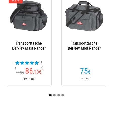
 %
Transporttasche
Transporttasche
Angelgü
rkley Maxi Ranger
Berkley Midi Ranger
Fishin
(2
undenrezensionen)
Kunden
86
75
,10
€
€
110€
UP*: 110€
UP*: 75€