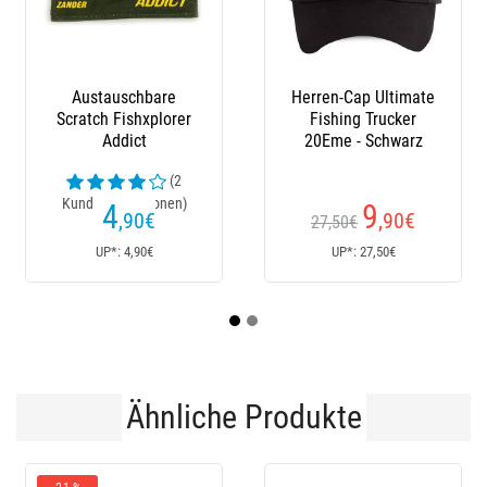
Austauschbare
Herren-Cap Ultimate
Stiefe
ratch Fishxplorer
Fishing Trucker
Addict
20Eme - Schwarz
(2
undenrezensionen)
Kunden
4
9
,90
€
,90
€
27,50€
170€
UP*: 4,90€
UP*: 27,50€
U
Ähnliche Produkte