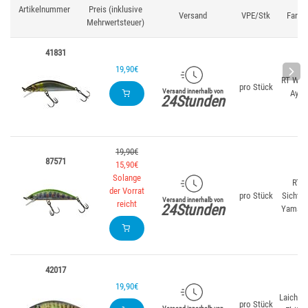
Artikelnummer
Preis (inklusive
Versand
VPE/Stk
Farbe
Mehrwertsteuer)
41831
19,90€
RT Wak
pro Stück
Versand innerhalb von
Ayu
24Stunden
19,90€
87571
15,90€
Solange
RT
der Vorrat
pro Stück
Sichtba
Versand innerhalb von
reicht
24Stunden
Yamam
42017
19,90€
Laichen
pro Stück