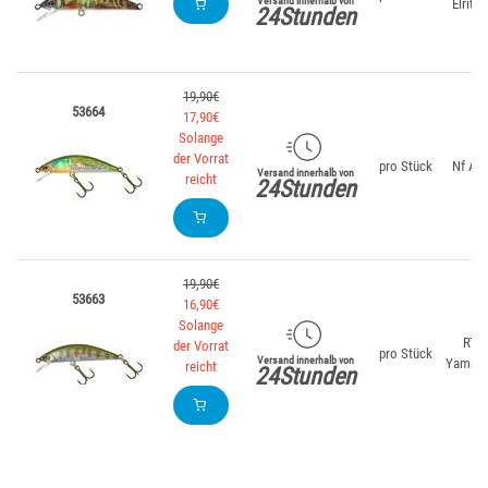
Versand innerhalb von
Elritze
24Stunden
19,90€
53664
17,90€
Solange
der Vorrat
pro Stück
Nf Ayu
Versand innerhalb von
reicht
24Stunden
19,90€
53663
16,90€
Solange
RT
der Vorrat
pro Stück
Versand innerhalb von
Yamam
reicht
24Stunden