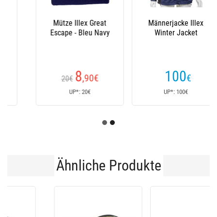
Männerjacke Illex
Mannsklappe Illex
Winter Jacket
Winter Overalls
(1
Kundenrezensionen)
100
75
€
€
150€
Ab
UP*: 100€
UP*: 150€
Ähnliche Produkte
-19 %