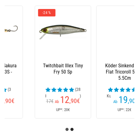
Köder Sinkend Illex
Blattspinner Blue Fox
Flat Tricoroll 55 S -
Vibrax Original Ohne
5.5Cm
Widerhaken
(2
(6
Kundenrezensionen)
Kundenrezensionen)
19
6
,90
€
€
Ab
Ab
UP*: 22€
UP*: 6€