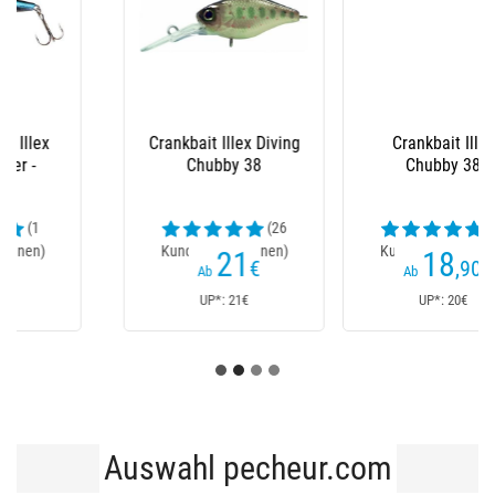
Crankbait Illex
Sinkender Köder Illex
Chubby 38
Tricoroll Knocker 70
Shw - 7Cm
(31
Kundenrezensionen)
18
16
,90
€
,80
€
20,90€
Ab
Ab
UP*: 20€
UP*: 23€
Auswahl pecheur.com