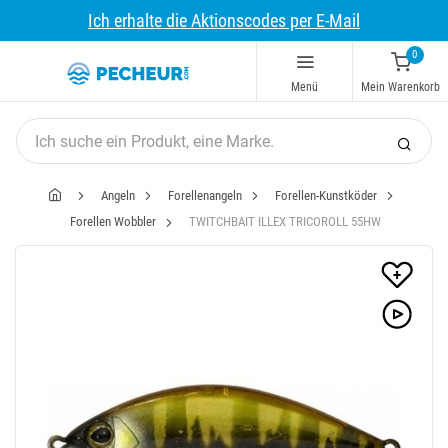
Ich erhalte die Aktionscodes per E-Mail
0
Menü
Mein Warenkorb
Angeln
Forellenangeln
Forellen-Kunstköder
Forellen Wobbler
TWITCHBAIT ILLEX TRICOROLL 55HW