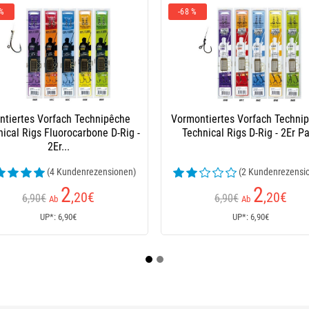
ch Montiert Karpfen Technipêche
Montiertes Karpfenvorfach Tech
Fluorocarbon D-Rig 880B
Fluorocarbon D-Rig 800C
3
3
,70
€
,70
€
Ab
Ab
UP*: 3,70€
UP*: 3,70€