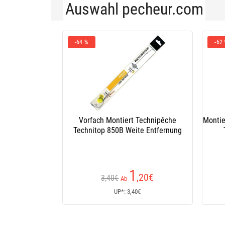
Auswahl pecheur.com
-64 %
-62
Vorfach Montiert Technipêche
Montie
Technitop 850B Weite Entfernung
1
,20
€
3,40€
Ab
UP*: 3,40€