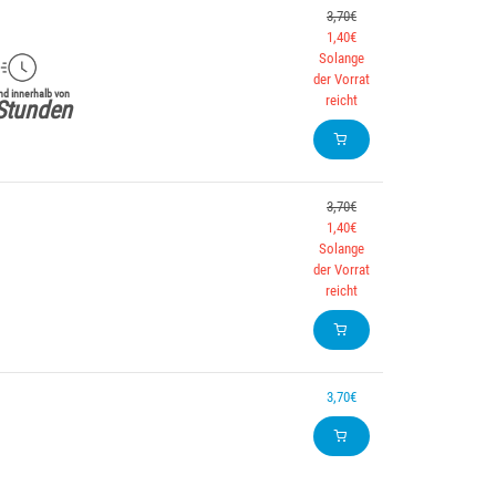
3,70€
1,40€
Solange
der Vorrat
d innerhalb von
reicht
Stunden
3,70€
1,40€
Solange
der Vorrat
reicht
3,70€