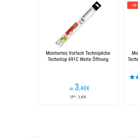
-56 %
Montierter Unterleinen Karpfen
Vorfa
Technipêche Kurzer Helico
1
,80
€
4,10€
Ab
UP*: 4,10€