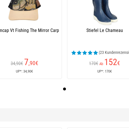
ncap Vt Fishing The Mirror Carp
Stiefel Le Chameau
(23 Kundenrezensi
7
152
,90
€
€
34,90€
170€
Ab
UP*: 34,90€
UP*: 170€