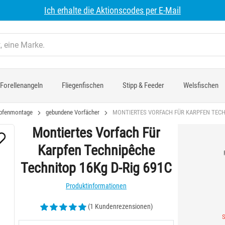
Ich erhalte die Aktionscodes per E-Mail
Forellenangeln
Fliegenfischen
Stipp & Feeder
Welsfischen
pfenmontage
gebundene Vorfächer
MONTIERTES VORFACH FÜR KARPFEN TECHN
Montiertes Vorfach Für
Karpfen Technipêche
Technitop 16Kg D-Rig 691C
Produktinformationen
(1 Kundenrezensionen)
S