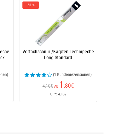
nipêche
Montiertes Karpfenvorfach Technipêche
Fluorocarbon D-Rig 650B
3
,70
€
Ab
UP*: 3,70€