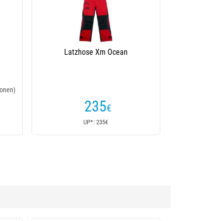
Latzhose Xm Ocean
onen)
235
€
UP*: 235€