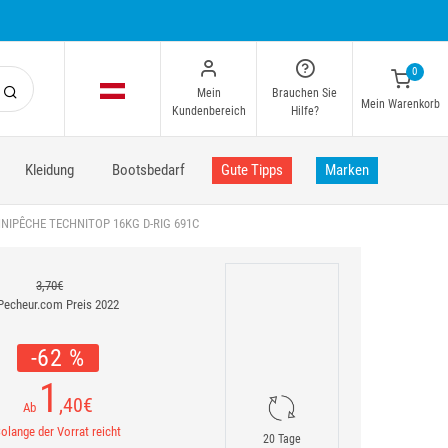
0
Mein
Brauchen Sie
Mein Warenkorb
Kundenbereich
Hilfe?
Kleidung
Bootsbedarf
Gute Tipps
Marken
IPÊCHE TECHNITOP 16KG D-RIG 691C
3,70€
Pecheur.com Preis 2022
-62 %
1
,40
€
Ab
olange der Vorrat reicht
20 Tage