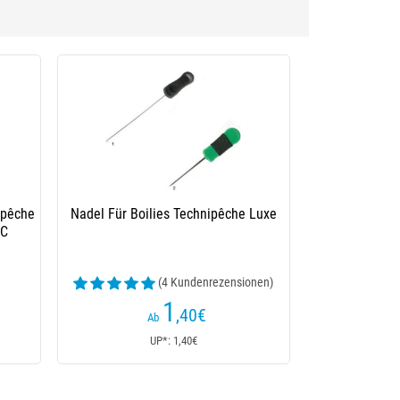
ipêche
Nadel Für Boilies Technipêche Luxe
1C
(4 Kundenrezensionen)
1
,40
€
Ab
UP*: 1,40€