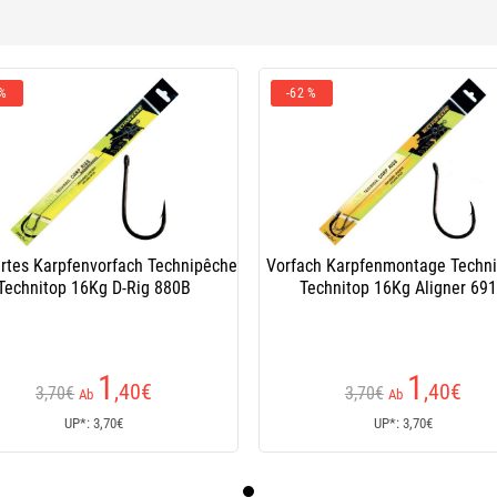
 %
-62 %
rtes Karpfenvorfach Technipêche
Vorfach Karpfenmontage Techn
Technitop 16Kg D-Rig 880B
Technitop 16Kg Aligner 69
1
1
,40
€
,40
€
3,70€
3,70€
Ab
Ab
UP*: 3,70€
UP*: 3,70€