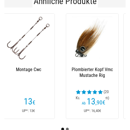
Ähnliche Produkte
Jigkopf Vmc
Montage Bkk Bb
Mustache Shallow
Trigger 21 Uvo
24
12
,20
€
,50
€
Ab
Ab
UP*: 26,90€
UP*: 15€