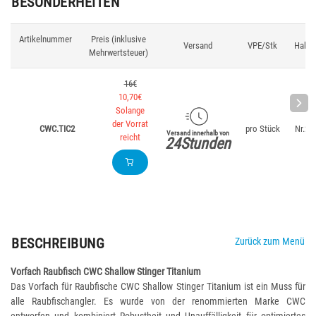
BESONDERHEITEN
Artikelnummer
Preis (inklusive
Versand
VPE/Stk
Hake
Mehrwertsteuer)
16€
10,70€
Solange
der Vorrat
CWC.TIC2
pro Stück
Nr.2/
Versand innerhalb von
reicht
24Stunden
BESCHREIBUNG
Zurück zum Menü
Vorfach Raubfisch CWC Shallow Stinger Titanium
Das Vorfach für Raubfische CWC Shallow Stinger Titanium ist ein Muss für
alle Raubfischangler. Es wurde von der renommierten Marke CWC