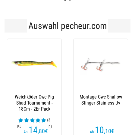
Auswahl pecheur.com
Weichköder Cwc Pig
Montage Cwc Shallow
Shad Tournament -
Stinger Stainless Uv
18Cm - 2Er Pack
(3
Kundenrezensionen)
14
10
,80
€
,10
€
Ab
Ab