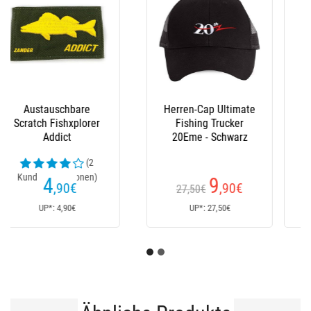
Stiefel Le Chameau
Latzhose Xm Ocean
(23
Kundenrezensionen)
152
235
€
€
170€
Ab
UP*: 170€
UP*: 235€