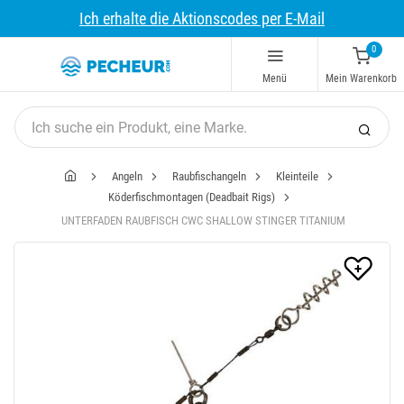
Ich erhalte die Aktionscodes per E-Mail
0
Menü
Mein Warenkorb
Angeln
Raubfischangeln
Kleinteile
Köderfischmontagen (Deadbait Rigs)
UNTERFADEN RAUBFISCH CWC SHALLOW STINGER TITANIUM