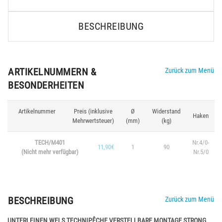
BESCHREIBUNG
ARTIKELNUMMERN &
Zurück zum Menü
BESONDERHEITEN
Artikelnummer
Preis (inklusive
Ø
Widerstand
Haken
Mehrwertsteuer)
(mm)
(kg)
TECH/M401
Nr.4/0-
11,90€
1
90
(Nicht mehr verfügbar)
Nr.5/0
BESCHREIBUNG
Zurück zum Menü
UNTERLEINEN WELS TECHNIPÊCHE VERSTELLBARE MONTAGE STRONG