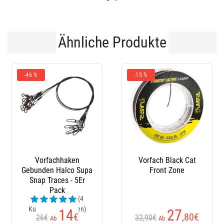
Ähnliche Produkte
Black Cat
Montage Mikado
Vorfach Mad
 Zone
Mono Catfish Set Iii
Adjusta Basic 
Big Bait Ready Rig
Rigs ”Live Ba
27
14
14
,80
€
,90
€
€
Ab
Ab