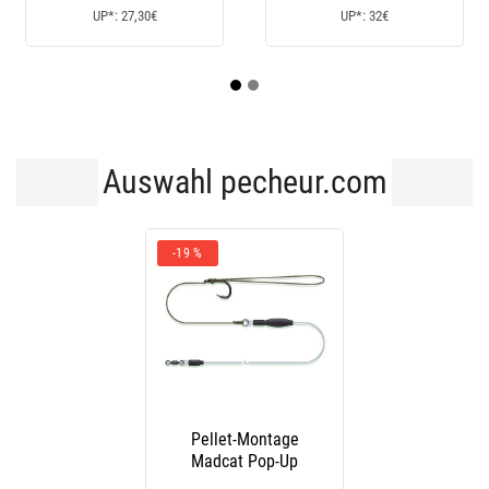
 32€
UP*: 14,90€
UP*: 14€
Auswahl pecheur.com
-19 %
Pellet-Montage
Madcat Pop-Up