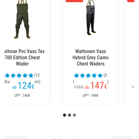
Wathosen Vass
Nylon-Wathosen
Hybrid 700 Chest
Kinetic X4 Bootfoot
Wader
(1
Kundenrezensionen)
141
131
,90
€
,50
€
197€
160€
Ab
Ab
UP*: 197€
UP*: 160€