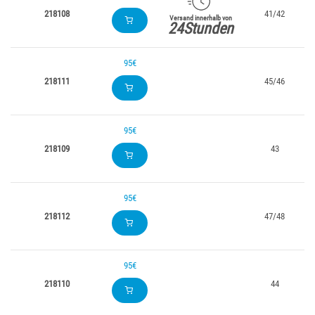
218108
41/42
Versand innerhalb von
24Stunden
95€
218111
45/46
95€
218109
43
95€
218112
47/48
95€
218110
44