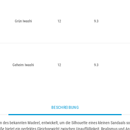
Grün Iwashi
12
9.3
Geheim Iwashi
12
9.3
BESCHREIBUNG
on des bekannten Madeel, entwickelt, um die Silhouette eines kleinen Sandaals 
e bietet ein perfektes Gleichgewicht zwischen Unauffälligkeit, Realismus und Anzi