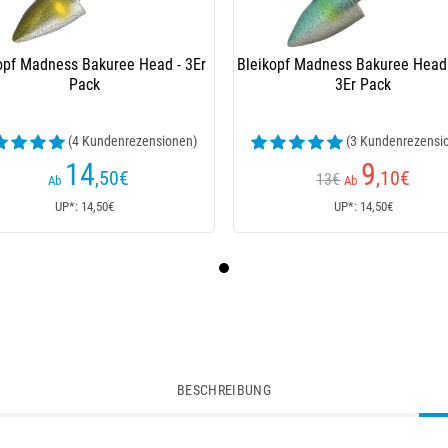
opf Madness Bakuree Head - 3Er
Bleikopf Madness Bakuree Head 
Pack
3Er Pack
(4 Kundenrezensionen)
(3 Kundenrezensi
14
9
,50
€
,10
€
13€
Ab
Ab
UP*: 14,50€
UP*: 14,50€
BESCHREIBUNG