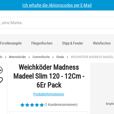
Ich erhalte die Aktionscodes per E-Mail
Forellenangeln
Fliegenfischen
Stipp & Feeder
Welsfischen
ln
Meeresköder
Gummifische
Shads
WEICHKÖDER MADNESS MADEEL SL
Weichköder Madness
Madeel Slim 120 - 12Cm -
6Er Pack
Produktinformationen
Empfoh
(1 Kundenrezensionen)