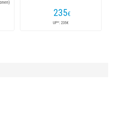
onen)
235
€
UP*: 235€