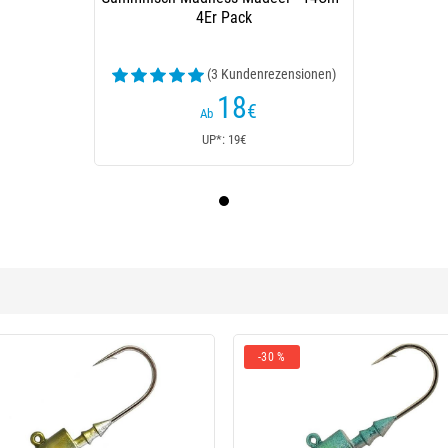
4Er Pack
(3 Kundenrezensionen)
18
€
Ab
UP*: 19€
-30 %