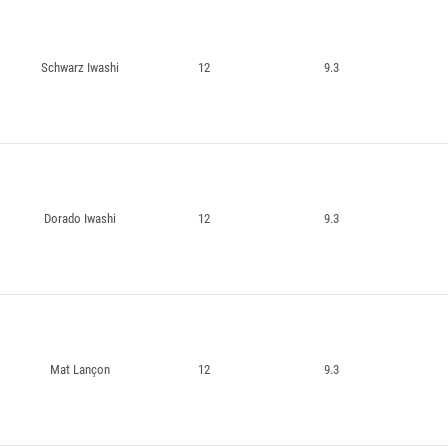
Schwarz Iwashi
12
9.3
Dorado Iwashi
12
9.3
Mat Lançon
12
9.3