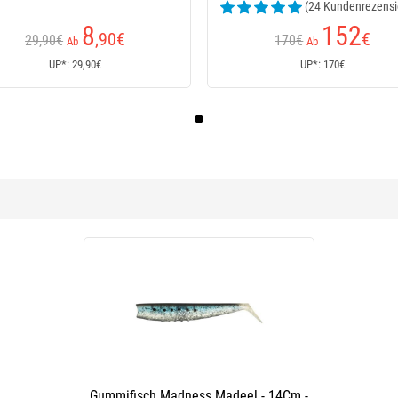
(24 Kundenrezensi
8
152
,90
€
€
29,90€
170€
Ab
Ab
UP*: 29,90€
UP*: 170€
Gummifisch Madness Madeel - 14Cm -