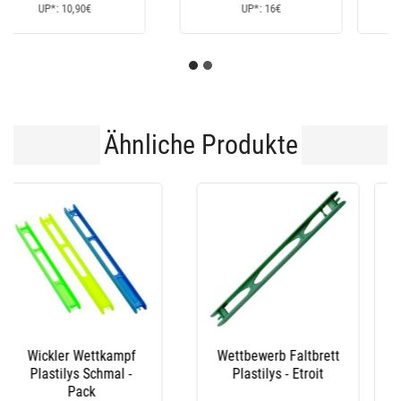
UP*: 170€
UP*: 235€
Ähnliche Produkte
Leinenbefestigung
Sortiment Schnur
Plastilys Peper - 3Er
Fixierungen -Dose
Pack
Plastilys