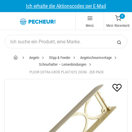
Ich erhalte die Aktionscodes per E-Mail
0
Menü
Mein Warenkorb
Angeln
Stipp & Feeder
Angelschnurmontage
Schnurhalter – Leinenbindungen
PLIOIR EXTRA GROß PLASTILYS 23CM - 2ER PACK