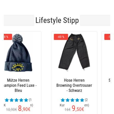
Lifestyle Stipp
-10 %
Stiefel Le Chameau
Latzhose Xm Ocean
(24
Kundenrezensionen)
152
235
€
€
170€
Ab