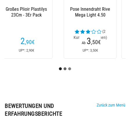
Schwimmer Mit Öse
Monofile Angelschnur
Guru Slim Pencil
Powerline 100%
Invisible
(5
Kundenrezensionen)
3
6
,50
€
,95
€
Ab
Ab
UP*: 3,50€
UP*: N/A
BEWERTUNGEN UND
Zurück zum Menü
ERFAHRUNGSBERICHTE