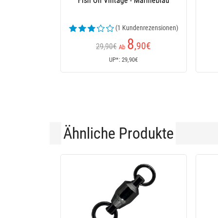
Fish On Vintage - Marineblau
(1 Kundenrezensionen)
8
,90
€
29,90€
Ab
UP*: 29,90€
Ähnliche Produkte