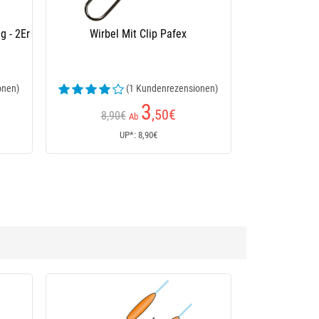
ing
Emerillon Flashmer Rolling Inox
onen)
(2 Kundenrezensionen)
3
,50
€
Ab
UP*: 3,50€