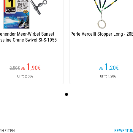
rehender Meer-Wirbel Sunset
Perle Vercelli Stopper Long - 20
ssline Crane Swivel St-S-1055
1
1
,90
€
,20
€
2,50€
Ab
Ab
UP*: 2,50€
UP*: 1,20€
RHEITEN
BEWERTUN