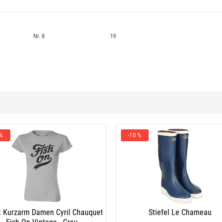
Nr. 8
19
 %
-10 %
rt Kurzarm Damen Cyril Chauquet
Stiefel Le Chameau