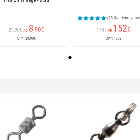
Fish On Vintage - Grau
(23 Kundenrezensi
8
152
,90
€
€
29,90€
170€
Ab
Ab
UP*: 29,90€
UP*: 170€