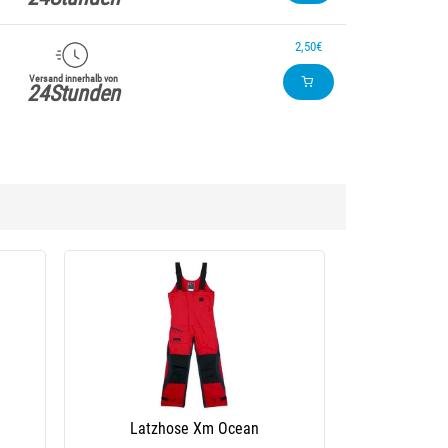
2,50€
Versand innerhalb von
24Stunden
Latzhose Xm Ocean