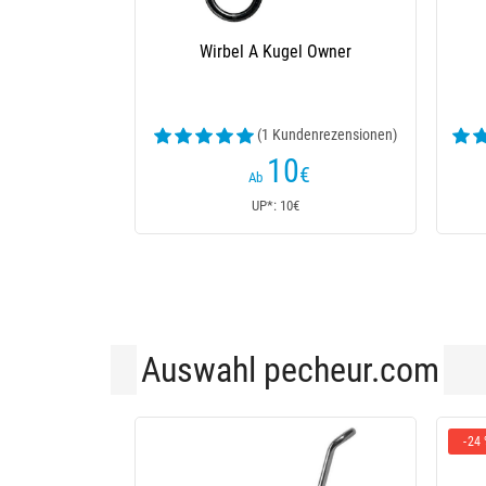
Wirbel Vmc Crane Swivel 3126
Wirbel
(19 Kundenrezensionen)
2
,90
€
Ab
UP*: 3,30€
Auswahl pecheur.com
-24