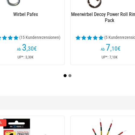
 Flashmer Barrel Mit Karabiner -
Meerwirbel Owner Rolling K
100Er Pack
Stainless
(6 Kundenrezensionen)
(2 Kundenrezensi
14
6
€
€
Ab
Ab
UP*: 14€
UP*: 6€
 %