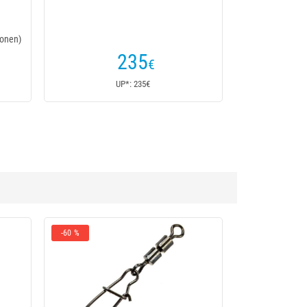
onen)
235
€
UP*: 235€