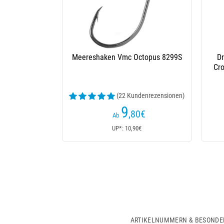
Meereshaken Vmc Octopus 8299S
D
Cro
(22 Kundenrezensionen)
9
,80
€
Ab
UP*: 10,90€
ARTIKELNUMMERN & BESONDE