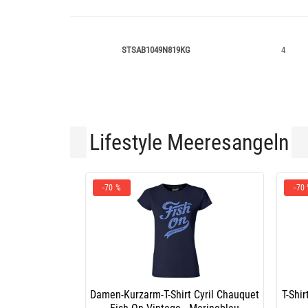
STSAB1049N819KG
4
Lifestyle Meeresangeln
-70 %
-70
Damen-Kurzarm-T-Shirt Cyril Chauquet
T-Shi