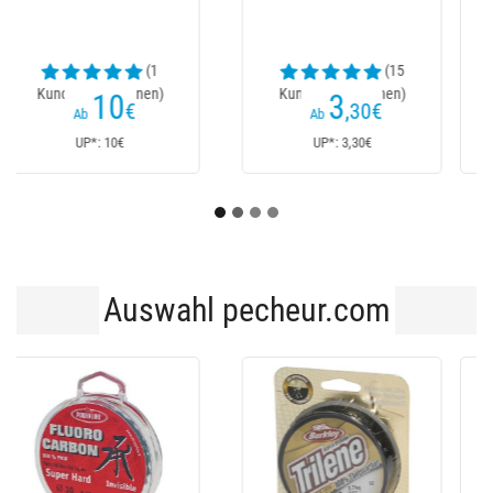
Power Roll Ring - 2Er
Pack
(5
(1
Kundenrezensionen)
Kundenrezensionen)
7
3
,10
€
,50
€
8,90€
Ab
Ab
UP*: 7,10€
UP*: 8,90€
Auswahl pecheur.com