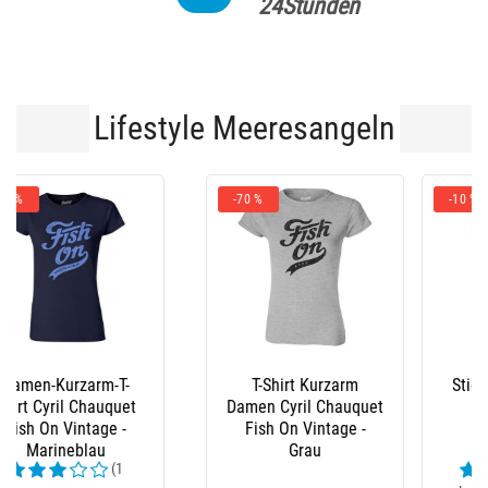
24Stunden
Lifestyle Meeresangeln
-10 %
Stiefel Le Chameau
Latzhose Xm Ocean
(23