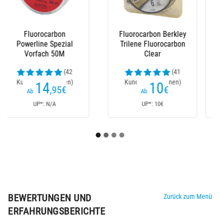
Knotenschutzhülse
Weiche Perlen
Sunset
Delalande
(2
(9
Kundenrezensionen)
Kundenrezensionen)
2
1
,90
€
,90
€
Ab
Ab
UP*: 2,90€
UP*: 1,90€
BEWERTUNGEN UND
Zurück zum Menü
ERFAHRUNGSBERICHTE