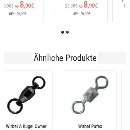
Kundenrezensionen)
152
235
€
€
170€
Ab
UP*: 170€
UP*: 235€
Ähnliche Produkte
-60 %
Meerwirbel Decoy
Wirbel Mit Clip Pafex