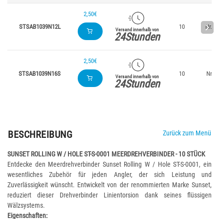
2,50€
STSAB1039N12L
10
Nr. 1
Versand innerhalb von
24Stunden
2,50€
STSAB1039N16S
10
Nr.16
Versand innerhalb von
24Stunden
BESCHREIBUNG
Zurück zum Menü
SUNSET ROLLING W / HOLE ST-S-0001 MEERDREHVERBINDER - 10 STÜCK
Entdecke den Meerdrehverbinder Sunset Rolling W / Hole ST-S-0001, ein
wesentliches Zubehör für jeden Angler, der sich Leistung und
Zuverlässigkeit wünscht. Entwickelt von der renommierten Marke Sunset,
reduziert dieser Drehverbinder Linientorsion dank seines flüssigen
Wälzsystems.
Eigenschaften: