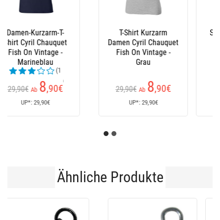
Stiefel Le Chameau
Latzhose Xm Ocean
(24
Kundenrezensionen)
152
235
€
€
170€
Ab
UP*: 170€
UP*: 235€
Ähnliche Produkte
-60 %