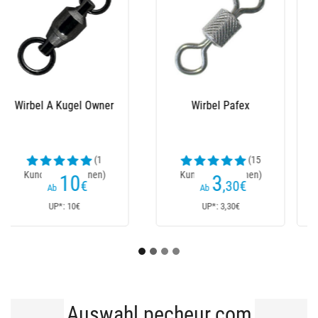
Meerwirbel Decoy
Wirbel Mit Clip Pafex
Power Roll Ring - 2Er
Pack
(5
(1
Kundenrezensionen)
Kundenrezensionen)
7
3
,10
€
,50
€
8,90€
Ab
Ab
UP*: 7,10€
UP*: 8,90€
Auswahl pecheur.com