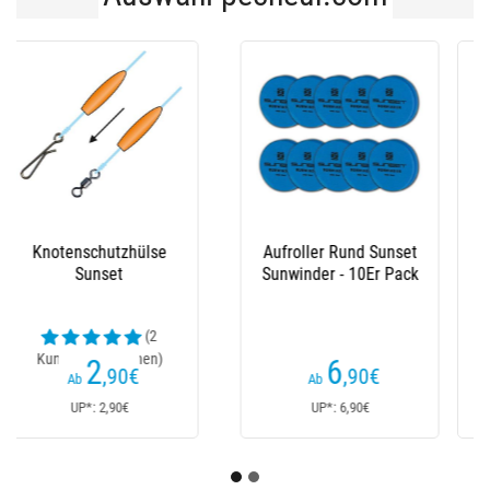
Elastischer Faden
Runder Wickler
Sunset
Sunset Sunwinder
(5
(5
Kundenrezensionen)
Kundenrezensionen)
4
4
,40
€
€
Ab
Ab
UP*: 4,40€
UP*: 4€