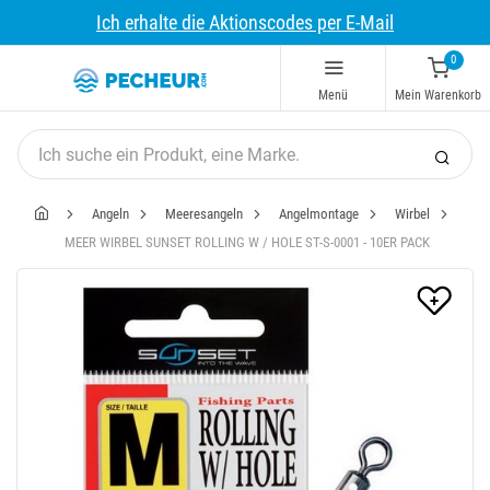
Ich erhalte die Aktionscodes per E-Mail
0
Menü
Mein Warenkorb
Angeln
Meeresangeln
Angelmontage
Wirbel
MEER WIRBEL SUNSET ROLLING W / HOLE ST-S-0001 - 10ER PACK