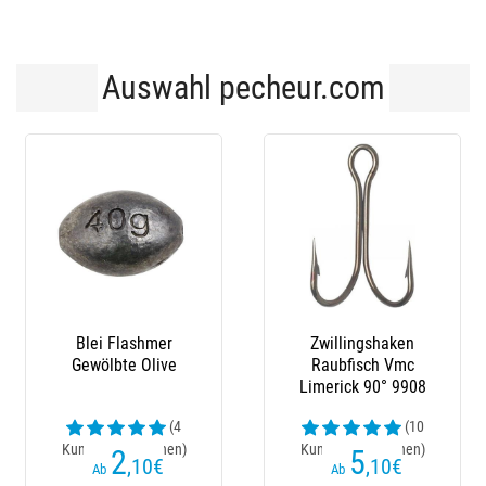
Auswahl pecheur.com
-38 %
Zwillingshaken
Blei Flashmer
W
Raubfisch Vmc
Palangre
Ga
Limerick 90° 9908
Sw
(10
(2
Kundenrezensionen)
Kundenrezensionen)
Kun
5
4
,10
€
,50
€
6,
Ab
Ab