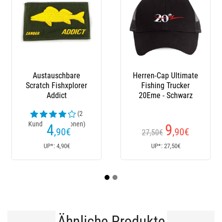
Herren-Cap Ultimate
Männer-Sweat Vmc
Her
Fishing Trucker
Hoodie Organic
Vmc O
20Eme - Schwarz
(1
Kundenrezensionen)
9
59
,90
€
€
27,50€
Ab
UP*: 27,50€
UP*: 59€
Ähnliche Produkte