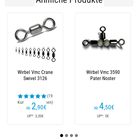
Wirbel Vmc 3590
Wirbel Vmc 3125
Kara
Pater Noster
Swivel Chain
Pi
(5
Kundenrezensionen)
Kun
4
3
,50
€
,40
€
Ab
Ab
UP*: 5€
UP*: 4€