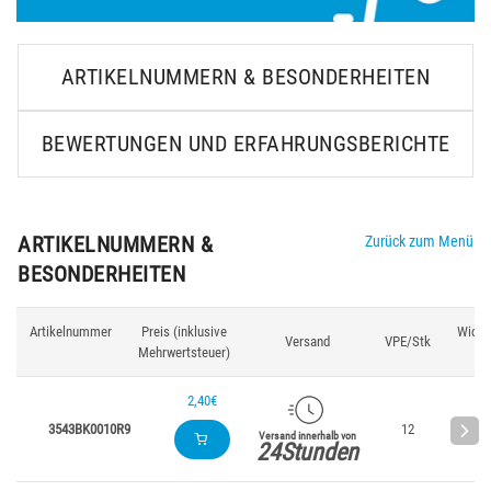
ARTIKELNUMMERN & BESONDERHEITEN
BEWERTUNGEN UND ERFAHRUNGSBERICHTE
ARTIKELNUMMERN &
Zurück zum Menü
BESONDERHEITEN
Artikelnummer
Preis (inklusive
Wider
Versand
VPE/Stk
Mehrwertsteuer)
(k
2,40€
3543BK0010R9
12
1
Versand innerhalb von
24Stunden