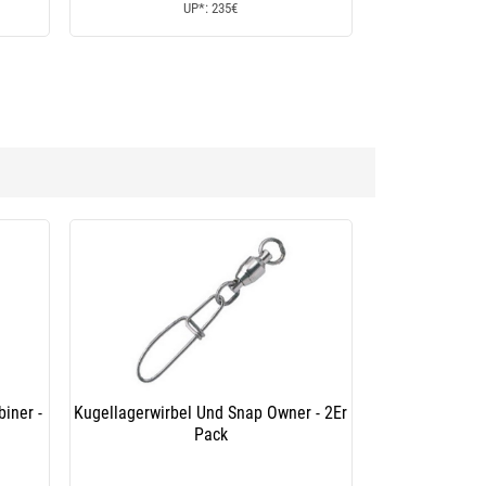
UP*: 235€
biner -
Kugellagerwirbel Und Snap Owner - 2Er
Pack