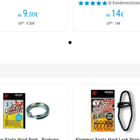
(6 Kundenrezensi
9
14
,50
€
€
Ab
Ab
UP*: 9,50€
UP*: 14€
ng Xesta Hard Sprit - Packung
Klammer Xesta Hard Lock Snap