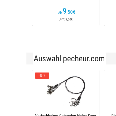
9
,50
€
Ab
UP*: 9,50€
Auswahl pecheur.com
-46 %
Vorfachhaken Gebunden Halco Supa
Ri