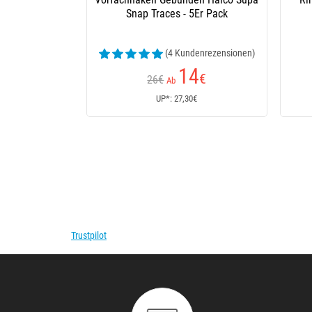
Snap Traces - 5Er Pack
(4 Kundenrezensionen)
14
€
26€
Ab
UP*: 27,30€
Trustpilot