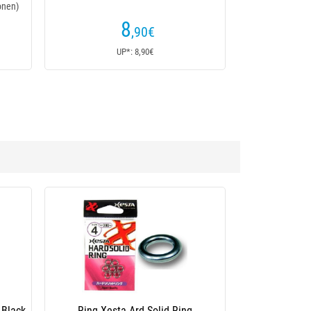
onen)
8
,90
€
UP*: 8,90€
 Black
Ring Xesta Ard Solid Ring