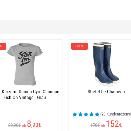
 %
-10 %
rt Kurzarm Damen Cyril Chauquet
Stiefel Le Chameau
Fish On Vintage - Grau
(23 Kundenrezensi
8
152
,90
€
€
29,90€
170€
Ab
Ab