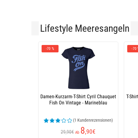
Lifestyle Meeresangeln
-70 %
-70
Damen-Kurzarm-T-Shirt Cyril Chauquet
T-Shi
Fish On Vintage - Marineblau
(1 Kundenrezensionen)
8
,90
€
29,90€
Ab