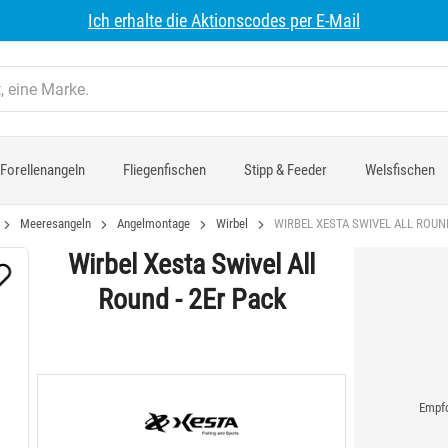
Ich erhalte die Aktionscodes per E-Mail
Forellenangeln
Fliegenfischen
Stipp & Feeder
Welsfischen
Meeresangeln
Angelmontage
Wirbel
WIRBEL XESTA SWIVEL ALL ROUND
Wirbel Xesta Swivel All
Round - 2Er Pack
Empfo