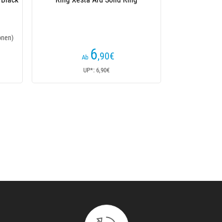
onen)
6
,90
€
Ab
UP*: 6,90€