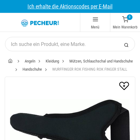
Ich erhalte die Aktionscodes per E-Mail
0
Menü
Mein Warenkorb
Angeln
Kleidung
Mützen, Schlauchschal und Handschuhe
Handschuhe
WURFFINGER ROK FISHING ROK FINGER STALL