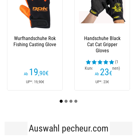
Wurfhandschuhe Rok
Handschuhe Black
Fishing Casting Glove
Cat Cat Gripper
Fis
Gloves
(1
Kundenrezensionen)
Ku
19
23
,90
€
€
Ab
Ab
UP*: 19,90€
UP*: 23€
Auswahl pecheur.com