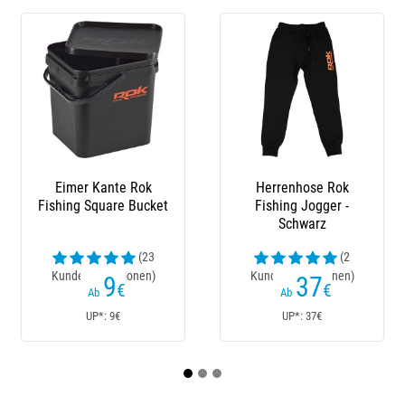
Eimer Kante Rok
Herrenhose Rok
Ka
Fishing Square Bucket
Fishing Jogger -
Schwarz
(23
(2
Kundenrezensionen)
Kundenrezensionen)
9
37
€
€
Ab
Ab
UP*: 9€
UP*: 37€