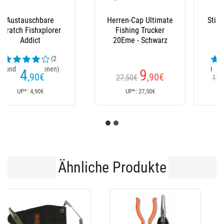
Stiefel Le Chameau
Latzhose Xm Ocean
(23
Kundenrezensionen)
152
235
€
€
170€
Ab
UP*: 170€
UP*: 235€
Ähnliche Produkte