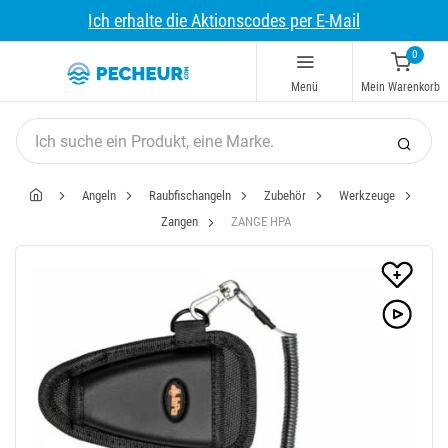
Ich erhalte die Aktionscodes per E-Mail
0
Menü
Mein Warenkorb
Angeln
Raubfischangeln
Zubehör
Werkzeuge
Zangen
ZANGE HPA