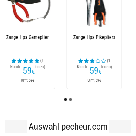
Zange Owner Game
Plier 1-9
70
€
UP*: 70€
Auswahl pecheur.com