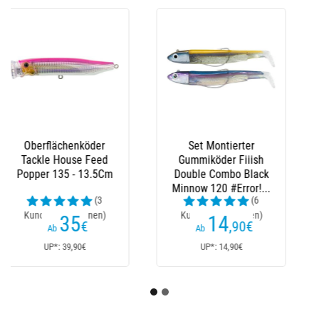
Sprengringe Decoy
Split Ring
(3
Kundenrezensionen)
7
,60
€
Ab
UP*: 7,60€