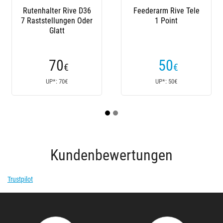
Feederarm Rive Tele
Feeder Arm Rive 2
1 Point
Points
(7
Kundenrezensionen)
50
100
€
€
UP*: 50€
UP*: 100€
Kundenbewertungen
Trustpilot