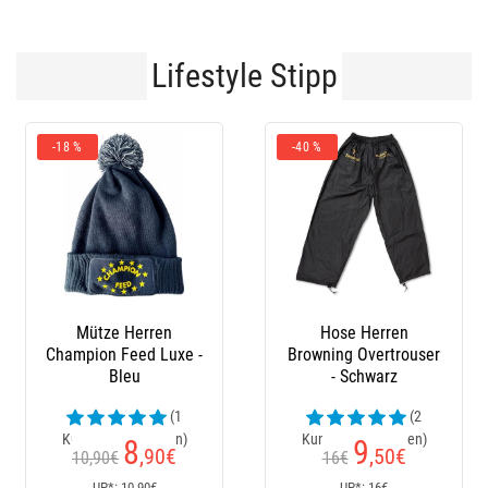
Lifestyle Stipp
-40 %
-10 %
Hose Herren
Stiefel Le Chameau
Browning Overtrouser
- Schwarz
(2
(24
Kundenrezensionen)
Kundenrezensionen)
9
152
,50
€
€
16€
170€
Ab
UP*: 16€
UP*: 170€