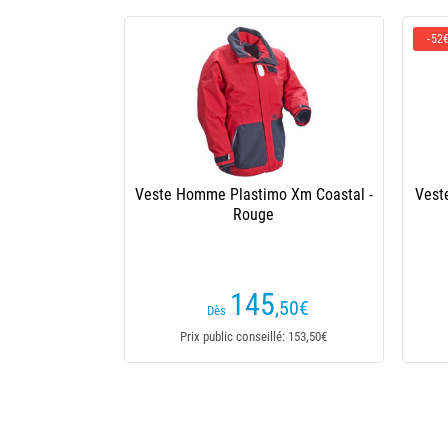
-52€
Veste Homme Plastimo Xm Coastal -
Veste Homme Fox 
Rouge
Jacket 
145
,50
€
176,50€
Dès
Dès
Prix public conseillé: 153,50€
Prix public con