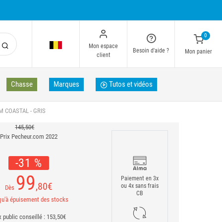
0
Mon espace
Besoin d'aide ?
Mon panier
client
Chasse
Marques
Tutos et vidéos
 COASTAL - GRIS
145,50€
Prix Pecheur.com 2022
-31 %
99
Paiement en 3x
,80
€
ou 4x sans frais
Dès
CB
u'à épuisement des stocks
x public conseillé : 153,50€