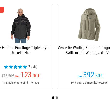
Rage Triple Layer
Veste De Wading Femme Patagonia W's
V
- Noir
Swiftcurrent Wading Jkt - Vert
(7 avis)
123
392
,90
€
,50
€
Dès
seillé: 176,50€
Prix public conseillé: 403,50€