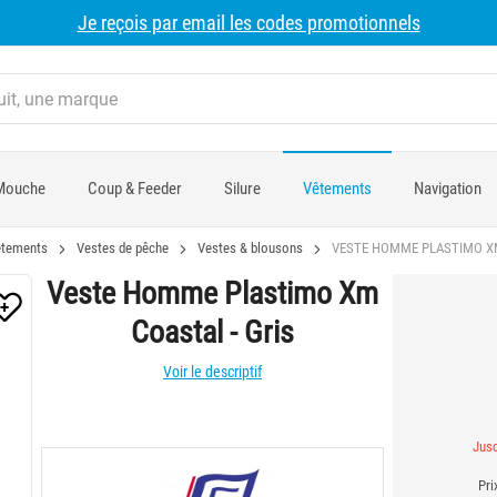
Je reçois par email les codes promotionnels
Mouche
Coup & Feeder
Silure
Vêtements
Navigation
tements
Vestes de pêche
Vestes & blousons
VESTE HOMME PLASTIMO XM
Veste Homme Plastimo Xm
Coastal - Gris
Voir le descriptif
Jusq
Pri