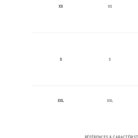
XS
XS
S
S
XXL
XXL
RÉFÉRENCES & CARACTÉRIS