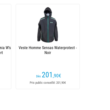
-21 %
este Homme Sensas Waterprotect -
Veste Homme Ridge Mon
Noir
Thermapro Insulated C
201
11
,90
€
151,50€
Dès
Dès
Prix public conseillé: 201,90€
Prix public conseillé: