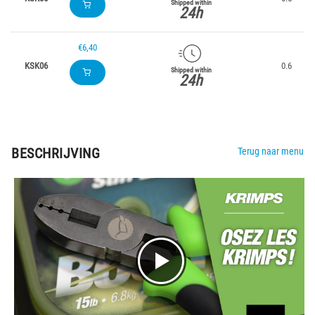
Shipped within
24h
€6,40
KSK06
0.6
Shipped within
24h
BESCHRIJVING
Terug naar menu