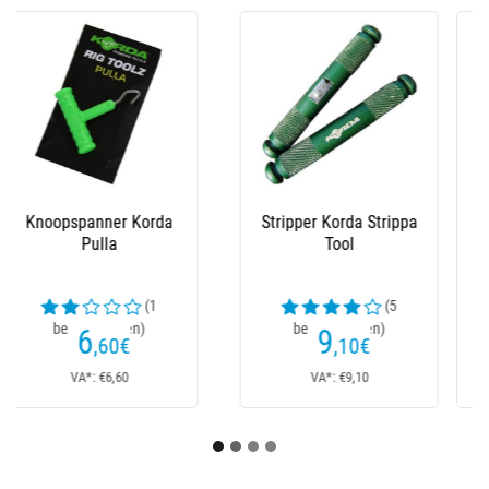
Aas Hang. Korda
Beschermgel Korda Zr
Micro Ring Swivel Bait
Treatment
Screw
(2
beoordelingen)
6
16
,60
€
,20
€
VA*: €6,60
VA*: €16,20