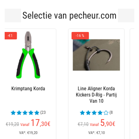
Selectie van pecheur.com
Lood Korda Shot On
Emilillon Korda Ptfe
The Hook
Spinner Swivel
(3
(2
beoordelingen)
beoordelingen)
10
7
,10
€
,10
€
Vanaf
VA*: €10,10
VA*: €7,10