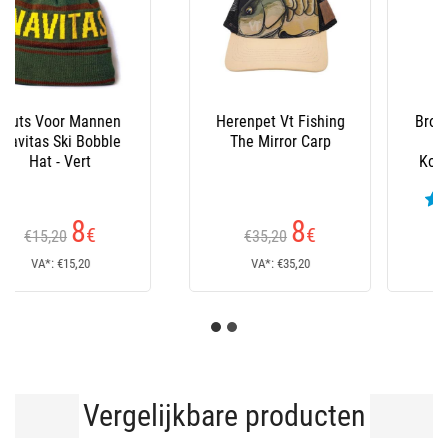
Broek Voor Mannen
Broek Voor Heren
Korda Original
Korda Polar Kombats
Kombats Military -
Dark - Olijfgroen
Olive
(3
(4
beoordelingen)
beoordelingen)
75
90
,60
€
,70
€
Vanaf
Vanaf
VA*: €75,60
VA*: €90,70
Vergelijkbare producten