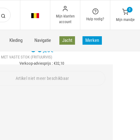
0
Mijn klanten
Hulp nodig?
Mijn mandje
account
Kleding
Navigatie
Jacht
Merken
30
,20
€
 MET VASTE STOK (FRITUURVIS)
Verkoop-adviesprijs : €32,10
Artikel niet meer beschikbaar