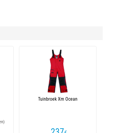
Tuinbroek Xm Ocean
en)
237
€