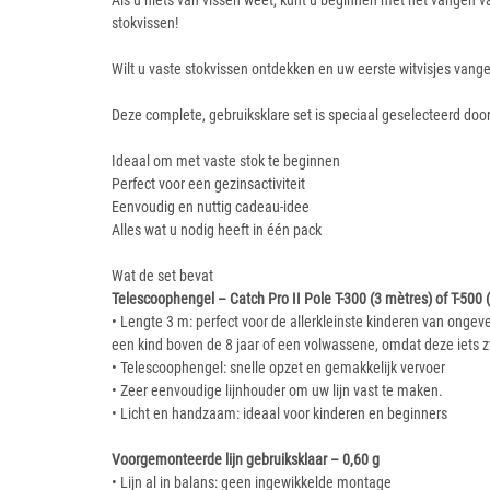
Als u niets van vissen weet, kunt u beginnen met het vangen van
stokvissen!
Wilt u vaste stokvissen ontdekken en uw eerste witvisjes vangen (
Deze complete, gebruiksklare set is speciaal geselecteerd doo
Ideaal om met vaste stok te beginnen
Perfect voor een gezinsactiviteit
Eenvoudig en nuttig cadeau-idee
Alles wat u nodig heeft in één pack
Wat de set bevat
Telescoophengel – Catch Pro II Pole T-300 (3 mètres) of T-500 
• Lengte 3 m: perfect voor de allerkleinste kinderen van ongev
een kind boven de 8 jaar of een volwassene, omdat deze iets zw
• Telescoophengel: snelle opzet en gemakkelijk vervoer
• Zeer eenvoudige lijnhouder om uw lijn vast te maken.
• Licht en handzaam: ideaal voor kinderen en beginners
Voorgemonteerde lijn gebruiksklaar – 0,60 g
• Lijn al in balans: geen ingewikkelde montage