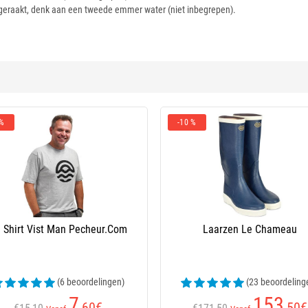
geraakt, denk aan een tweede emmer water (niet inbegrepen).
 %
-10 %
 Shirt Vist Man Pecheur.Com
Laarzen Le Chameau
(6 beoordelingen)
(23 beoordeling
7
153
,60
€
,50
€