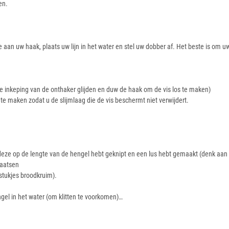
en.
aan uw haak, plaats uw lijn in het water en stel uw dobber af. Het beste is om uw
 de inkeping van de onthaker glijden en duw de haak om de vis los te maken)
e maken zodat u de slijmlaag die de vis beschermt niet verwijdert.
deze op de lengte van de hengel hebt geknipt en een lus hebt gemaakt (denk aan 
laatsen
stukjes broodkruim).
gel in het water (om klitten te voorkomen)…