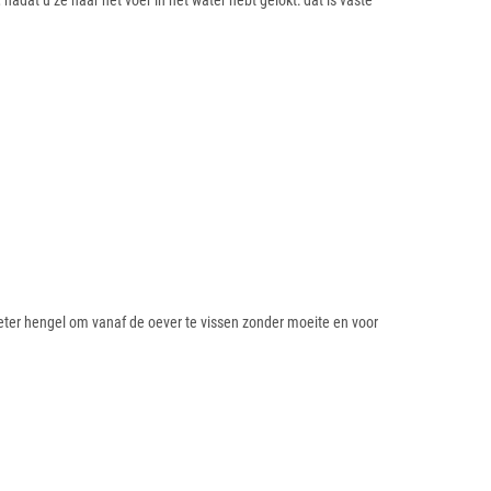
nadat u ze naar het voer in het water hebt gelokt: dat is vaste
 meter hengel om vanaf de oever te vissen zonder moeite en voor