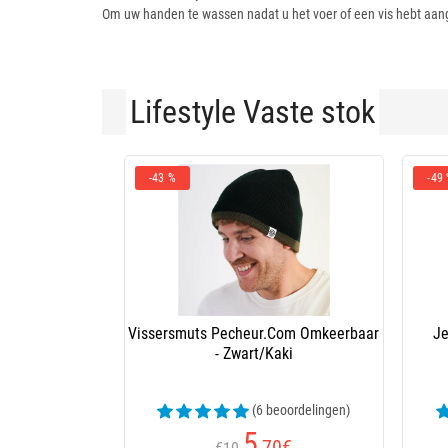
Om uw handen te wassen nadat u het voer of een vis hebt aan
Lifestyle Vaste stok
-43 %
-49
Vissersmuts Pecheur.Com Omkeerbaar
Je
- Zwart/Kaki
(6 beoordelingen)
5
,70
€