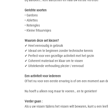
Bij aanbeet… licht aanzetten en haal uw eerste vis eruit!
Gerichte soorten
• Gardons
• Ablettes
• Rotengles
• Kleine frituurvisjes
Waarom deze set kiezen?
✔ Heel eenvoudig in gebruik
✔ Ideaal om te beginnen zonder technische kennis
✔ Perfect voor een gezellige activiteit met het gezin
✔ Coherent materiaal en klaar om te vissen
✔ Uitstekende verhouding plezier / eenvoud
Een activiteit voor iedereen
Of het nu voor een eerste ervaring is of om een moment aan de
Nu hoeft u alleen nog maar te voeren… en te genieten!
Verder gaan :
Als u uw vissen tijdens het vissen wilt bewaren, kunt u een lee