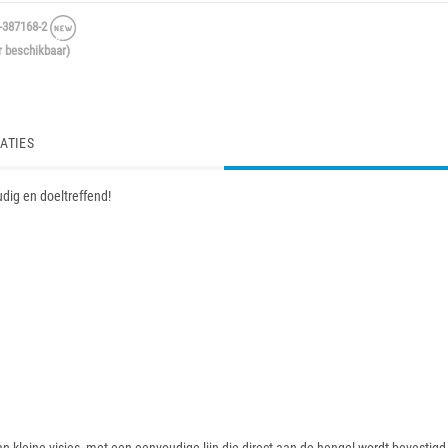
387168-2
r beschikbaar)
ATIES
dig en doeltreffend!