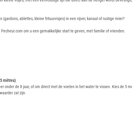
 kleine visjes, met een eenvoudige lijn die direct aan de hengel wordt bevestigd, 
gardons, ablettes, kleine frituurvisjes) in een vijver, kanaal of rustige rivier?
r Pecheur.com om u een gemakkelijke start te geven, met familie of vrienden.
(5 mètres)
eer onder de 8 jaar, of om direct met de voeten in het water te vissen. Kies de 5
aarder zal zijn.