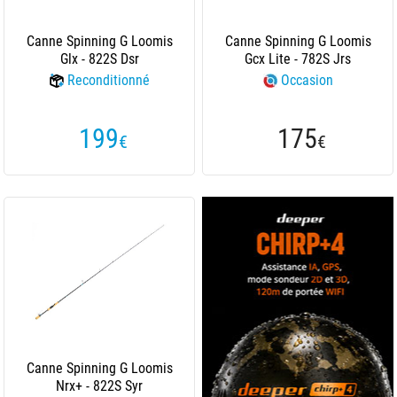
Canne Spinning G Loomis
Canne Spinning G Loomis
Glx - 822S Dsr
Gcx Lite - 782S Jrs
Reconditionné
Occasion
199
175
€
€
Canne Spinning G Loomis
Nrx+ - 822S Syr