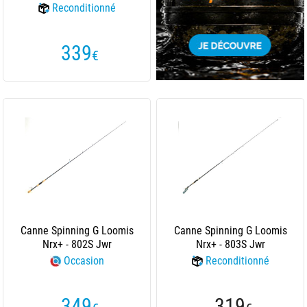
Reconditionné
339
€
Canne Spinning G Loomis
Canne Spinning G Loomis
Nrx+ - 802S Jwr
Nrx+ - 803S Jwr
Occasion
Reconditionné
349
319