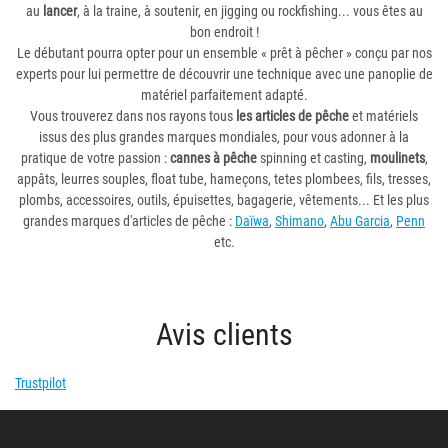
au
lancer
, à la traine, à soutenir, en jigging ou rockfishing... vous êtes au
bon endroit !
Le débutant pourra opter pour un ensemble « prêt à pêcher » conçu par nos
experts pour lui permettre de découvrir une technique avec une panoplie de
matériel parfaitement adapté.
Vous trouverez dans nos rayons tous
les articles de pêche
et matériels
issus des plus grandes marques mondiales, pour vous adonner à la
pratique de votre passion :
cannes à pêche
spinning et casting,
moulinets
,
appâts, leurres souples, float tube, hameçons, tetes plombees, fils, tresses,
plombs, accessoires, outils, épuisettes, bagagerie, vêtements... Et les plus
grandes marques d'articles de pêche :
Daïwa
,
Shimano
,
Abu Garcia
,
Penn
etc.
Avis clients
Trustpilot