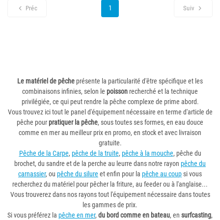
1
Préc
Suiv
Le matériel de pêche
présente la particularité d'être spécifique et les
combinaisons infinies, selon le
poisson
recherché et la technique
privilégiée, ce qui peut rendre la pêche complexe de prime abord.
Vous trouvez ici tout le panel d'équipement nécessaire en terme d'article de
pêche pour
pratiquer la pêche
, sous toutes ses formes, en eau douce
comme en mer au meilleur prix en promo, en stock et avec livraison
gratuite.
Pêche de la Carpe
,
pêche de la truite
,
pêche à la mouche
, pêche du
brochet, du sandre et de la perche au leurre dans notre rayon
pêche du
carnassier
, ou
pêche du silure
et enfin pour la
pêche au coup
si vous
recherchez du matériel pour pêcher la friture, au feeder ou à l'anglaise...
Vous trouverez dans nos rayons tout l'équipement nécessaire dans toutes
les gammes de prix.
Si vous préférez la
pêche en mer
,
du bord comme en bateau
, en
surfcasting
,