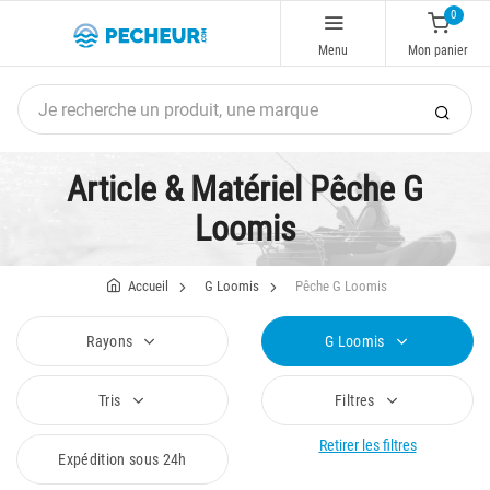
0
Menu
Mon panier
Article & Matériel Pêche G
Loomis
Accueil
G Loomis
Pêche G Loomis
Rayons
G Loomis
Tris
Filtres
Retirer les filtres
Expédition sous 24h