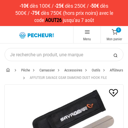
-10€
dès 100€
/
-25€
dès 250€
/
-50€
dès
500€
/
-75€
dès 750€ (hors prix noirs)
avec le
code
AOUT26
jusqu'au 7 août
0
Menu
Mon panier
Pêche
Carnassier
Accessoires
Outils
Affûteurs
AFFUTEUR SAVAGE GEAR DIAMOND DUST HOOK FILE