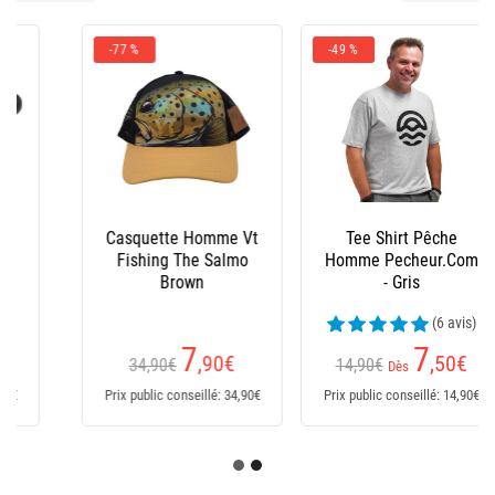
-49 %
-43 %
Tee Shirt Pêche
Bonnet Peche
Homme Pecheur.Com
Pecheur.Com
- Gris
Réversible - Noir/Kaki
(6 avis)
(6 avis)
7
5
,50
€
,60
€
14,90€
9,90€
Dès
Prix public conseillé: 14,90€
Prix public conseillé: 9,90€