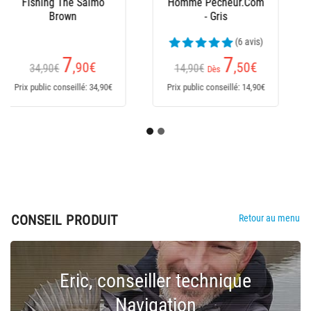
Pecheur.Com
Réversible - Noir/Kaki
(6 avis)
5
,60
€
9,90€
Prix public conseillé: 9,90€
CONSEIL PRODUIT
Retour au menu
Eric, conseiller technique
Navigation