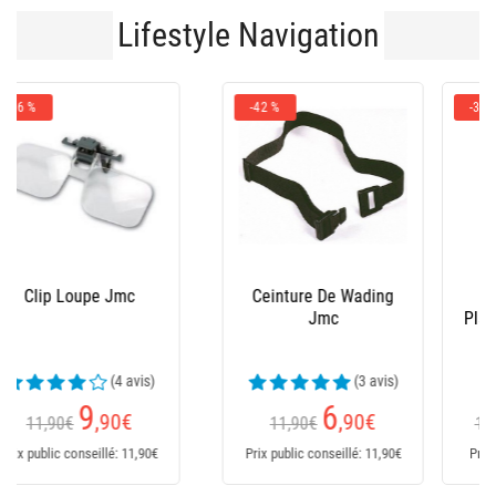
Lifestyle Navigation
-31 %
Veste Homme
Veste Homme
Plastimo Xm Coastal -
Plastimo Xm Coastal -
Gris
Rouge
98
144
,90
€
€
144€
Dès
Dès
Prix public conseillé: 152€
Prix public conseillé: 152€