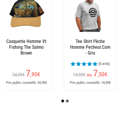
Bonnet Peche
Pecheur.Com
Réversible - Noir/Kaki
(6 avis)
5
,60
€
9,90€
Prix public conseillé: 9,90€