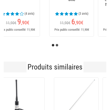
Nylon Chest Wader
Neoprene Chest
Waders
(1 avis)
59
79
,99
€
,99
€
Dès
Dès
Prix public conseillé: 59,99€
Prix public conseillé: 79,99€
Produits similaires