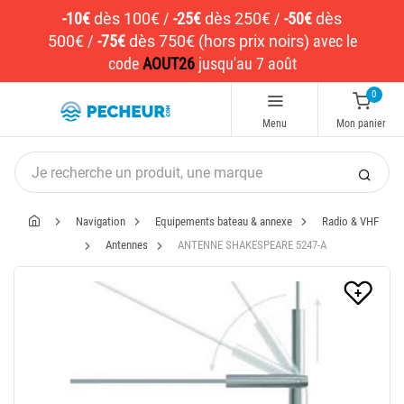
-10€
dès 100€
/
-25€
dès 250€
/
-50€
dès
500€
/
-75€
dès 750€ (hors prix noirs)
avec le
code
AOUT26
jusqu'au 7 août
0
Menu
Mon panier
Navigation
Equipements bateau & annexe
Radio & VHF
Antennes
ANTENNE SHAKESPEARE 5247-A