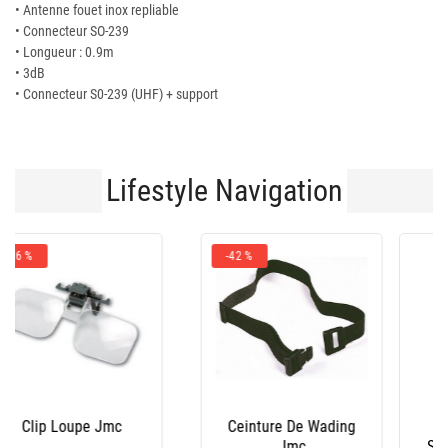
• Antenne fouet inox repliable
• Connecteur SO-239
• Longueur : 0.9m
• 3dB
• Connecteur S0-239 (UHF) + support
Lifestyle Navigation
Waders Nylon
Waders Néoprène
Shakespeare Sigma
Shakespeare Sigma