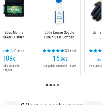
Gants Fishxplorer
Bac Porte Leurre
Brocator
Pike'n Bass Pvc
Bateau
(27 avis)
(5 avis)
17
8
,95
€
,90
€
Dès
Dès
Prix public conseillé: 17,95€
Prix public conseillé: 9,90€
Sélection pecheur.com