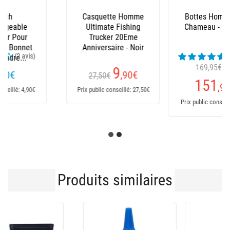
Bottes Homme Le
Salopette Xm Ocean
Chameau - Marine
(24 avis)
169,95€
Dès
235
€
151
,95
€
Prix public conseillé: 235€
Prix public conseillé: 170€
Produits similaires