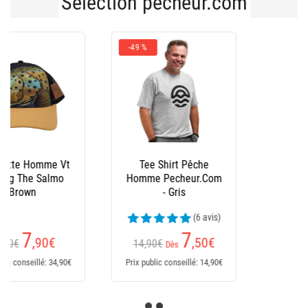
-43 %
Bonnet Peche
Pecheur.Com
Réversible - Noir/Kaki
(6 avis)
5
,60
€
9,90€
Prix public conseillé: 9,90€