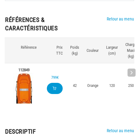
RÉFÉRENCES &
Retour au menu
CARACTÉRISTIQUES
Charge
Référence
Prix
Poids
Largeur
Couleur
Maxi
TTC
(kg)
(cm)
(kg)
112849
799€
42
Orange
120
250
DESCRIPTIF
Retour au menu