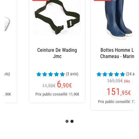
Bottes Homme Le
Salopette Xm Ocean
Chameau - Marine
(24 avis)
169,95€
Dès
235
€
151
,95
€
Prix public conseillé: 235€
Prix public conseillé: 170€